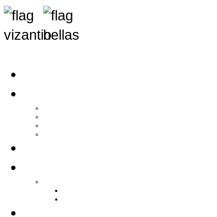
Αρχική
Αρθρογραφία
Τελευταία Νέα
Νέα Συλλόγων
Γενικά Άρθρα
Ειδήσεις - Σχόλια - Κοινωνικά
Ιστορίες Ζωής
Π.Ο.Σ.Σ.
Ιστορία Π.Ο.Σ.Σ.
Ιστορικό Ίδρυσης Π.Ο.Σ.Σ.
Βιογραφικό Π.Ο.Σ.Σ.
Χορηγοί