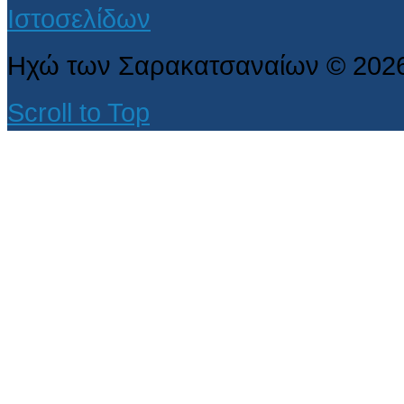
Ηχώ των Σαρακατσαναίων
©
202
Scroll to Top