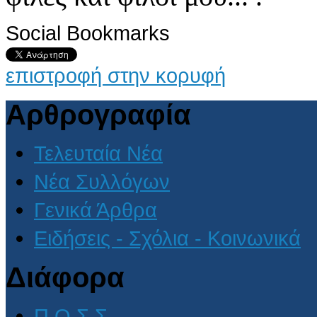
Social Bookmarks
επιστροφή στην κορυφή
Αρθρογραφία
Τελευταία Νέα
Νέα Συλλόγων
Γενικά Άρθρα
Ειδήσεις - Σχόλια - Κοινωνικά
Διάφορα
Π.Ο.Σ.Σ.