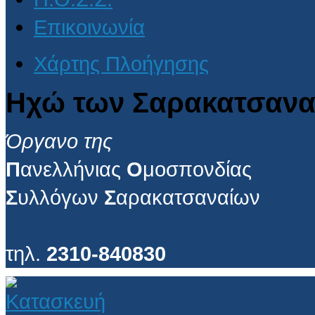
Επικοινωνία
Χάρτης Πλοήγησης
Ηχώ των Σαρακατσανα
Όργανο της
Π
ανελλήνιας
Ο
μοσπονδίας
Σ
υλλόγων
Σ
αρακατσαναίων
τηλ.
2310-840830