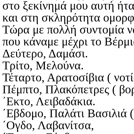
στο ξεκίνημά μου αυτή ήτ
και στη σκληρότητα ομορφι
Τώρα με πολλή συντομία να
που κάναμε μέχρι το Βέρμ
Δεύτερο, Δαμάσι.
Τρίτο, Μελούνα.
Τέταρτο, Αρατοσίβια ( νοτ
Πέμπτο, Πλακόπετρες ( βο
΄Εκτο, Λειβαδάκια.
΄Εβδομο, Παλάτι Βασιλιά 
΄Ογδο, Λαβανίτσα,