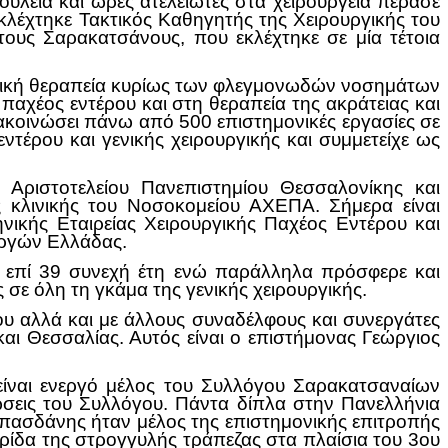
λειά και ώρες ατελείωτες στα χειρουργεία πέρασε
 εκλέχτηκε Τακτικός Καθηγητής της Χειρουργικής του
ους Σαρακατσάνους, που εκλέχτηκε σε μία τέτοια
υργική θεραπεία κυρίως των φλεγμονωδών νοσημάτων
παχέος εντέρου και στη θεραπεία της ακράτειας και
νακοινώσει πάνω από 500 επιστημονικές εργασίες σε
εντέρου και γενικής χειρουργικής και συμμετείχε ως
υ Αριστοτελείου Πανεπιστημίου Θεσσαλονίκης και
ς κλινικής του Νοσοκομείου ΑΧΕΠΑ. Σήμερα είναι
νικής Εταιρείας Χειρουργικής Παχέος Εντέρου και
υργών Ελλάδας.
ε επί 39 συνεχή έτη ενώ παράλληλα πρόσφερε και
ές σε όλη τη γκάμα της γενικής χειρουργικής.
του αλλά και με άλλους συναδέλφους και συνεργάτες
αι Θεσσαλίας. Αυτός είναι ο επιστήμονας Γεώργιος
ίναι ενεργό μέλος του Συλλόγου Σαρακατσαναίων
λώσεις του Συλλόγου. Πάντα δίπλα στην Πανελλήνια
πασδάνης ήταν μέλος της επιστημονικής επιτροπής
ρίδα της στρογγυλής τράπεζας στα πλαίσια του 3ου