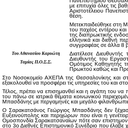
Πανεπιστήμιου Θεσσαλο
με επιτυχία όλες τις β
Αριστοτέλειου Πανεπισ
θέση.
Μετεκπαιδεύθηκε στη Μ
του παχέος εντέρου και
της διαπρωκτικής ενδοσ
ελληνικά και διεθνή πε
συγγραφέας σε άλλα 8 β
Διατέλεσε Διευθυντής 
Του Αθανασίου Καρυώτη
Διευθυντής του Εργαστ
Ταμίας Π.Ο.Σ.Σ.
Ομότιμος Καθηγητής τη
Πρωκτού καθώς και Πρό
Στο Νοσοκομείο ΑΧΕΠΑ της Θεσσαλονίκης και στο
εξακολουθεί να προσφέρει τις υπηρεσίες του και στον
Τέλος, πρέπει να επισημανθεί και η αγάπη του να 
του πάνω σε ιατρικά θέματα κοινωνικού περιεχομέ
Μπασδάνης με περγαμηνές και μεγάλο φιλανθρωπικ
Ο Σαρακατσάνος Γεώργιος Μπασδάνης δεν ξέχασε
Ευξεινούπολης και περιχώρων που είναι η γενέτει
Ομοσπονδία Σαρακατσαναίων πότε σαν επιστημονικ
στο 3ο Διεθνές Επιστημονικό Συνέδριο που έλαβε 