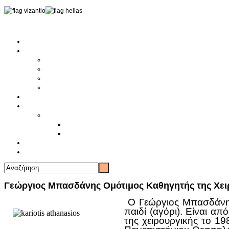
Αρχική
Αρθρογραφία
Τελευταία Νέα
Νέα Συλλόγων
Γενικά Άρθρα
Ειδήσεις - Σχόλια - Κοινωνικά
Ιστορίες Ζωής
Π.Ο.Σ.Σ.
Ιστορία Π.Ο.Σ.Σ.
Ιστορικό Ίδρυσης Π.Ο.Σ.Σ.
Βιογραφικό Π.Ο.Σ.Σ.
Χορηγοί
Επικοινωνία
Γεώργιος Μπασδάνης Ομότιμος Καθηγητής της Χειρ
O Γεώργιος Μπασδάνης
παιδί (αγόρι). Είναι α
της χειρουργικής το 1