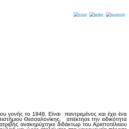
γονής το 1948. Είναι παντρεμένος και έχει ένα
νεπιστήμιου Θεσσαλονίκης, απέκτησε την ειδικότητα
ιατριβής ανακηρύχτηκε διδάκτωρ του Αριστοτέλειου