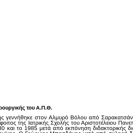
ουργικής του Α.Π.Θ.
 γεννήθηκε στον Αλμυρό Βόλου από Σαρακατσάνου 
πόφοιτος της Ιατρικής Σχολής του Αριστοτέλειου Πα
980 και το 1985 μετά από εκπόνηση διδακτορικής δ