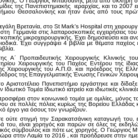
νίκης. Ο Γεώργιος Μπασδάνης μετά από σκληρή δου
αθμίδες της Πανεπιστημιακής ιεραρχίας, και το 2007
τήμιου Θεσσαλονίκης και ήταν ένας από τους πρώτ
εγάλη Βρετανία, στο St Mark’s Ηospital στη χειρο
 στη Γερμανία στις λαπαροσκοπικές εγχειρήσεις του 
κοπικής μικροχειρουργικής. Έχει δημοσιεύσει και α
ριοδικά. Έχει συγγράψει 4 βιβλία με θέματα παχέος 
ιβλία.
της Α΄ Προπαιδευτικής Χειρουργικής Κλινικής το
ηρίου Χειρουργικής του Παχέος Εντέρου της ίδια
ς Χειρουργικής του Α.Π.Θ. και πρόεδρος της Ελλη
εδρος της Επαγγελματικής Ένωσης Γενικών Χειρο
 Αριστοτέλειο Πανεπιστήμιο εργάστηκε και δίδαξ
 Ιδιωτικό Τομέα Ιδιωτικό ιατρείο και ιδιωτικές κλινικ
προσφέρει στον κοινωνικό τομέα με ομιλίες, μόνος 
νου σε πολλές πόλεις κυρίως της Βορείου Ελλάδας κ
ό έργο για όσους τον γνωρίζουν.
 ούτε στιγμή την Σαρακατσάνικη καταγωγή του, ε
ρά του, είναι χορηγός και παρών σε όλες τις εκδη
ός σύμβουλος και πότε ως χορηγός. Ο Γεώργιος Μ
χώρα στην Λαμία το 2016 , και προήδρευσε στην ημε