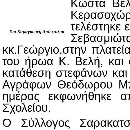
Κώστα Βελ
Κερασοχώ
τελέστηκε 
Του Καραγκούνη Απόστολου
Σεβασμ
κκ.Γεώργιο,στην πλατεί
του ήρωα Κ. Βελή, και
κατάθεση στεφάνων και
Αγράφων Θεόδωρου Μπ
ημέρας εκφωνήθηκε α
Σχολείου.
Ο Σύλλογος Σαρακατσ