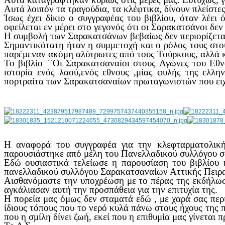
Αυτά λοιπόν τα τραγούδια, τα κλέφτικα, δίνουν πλείστε
Ίσως έχει δίκιο ο συγγραφέας του βιβλίου, όταν λέει
οφείλεται εν μέρει στο γεγονός ότι οι Σαρακατσάνοι δε
Η συμβολή των Σαρακατσάνων βεβαίως δεν περιορίζετα
Σημαντικότατη ήταν η συμμετοχή και ο ρόλος τους στο
παρέμεναν ακόμη αλύτρωτες από τους Τούρκους, αλλά κ
Το βιβλίο ΄΄Οι Σαρακατσαναίοι στους Αγώνες του Εθν
ιστορία ενός λαού,ενός εθνους ,μίας φυλής της ελλην
πορτραίτα των Σαρακατσαναίων πρωταγωνιστών που ειχα
Η αναφορά του συγγραφέα για την κλεφταρματολική
παρουσιάστηκε από μέλη του Πανελλαδικού συλλόγου σ
Εδώ ουσιαστικά τελείωσε η παρουσίαση του βιβλίου 
πανελλαδικού συλλόγου Σαρακατσαναίων Αττικής Πειρα
Αισθανόμαστε την υποχρέωση με το πέρας της εκδήλωσ
αγκάλιασαν αυτή την προσπάθεια για την επιτυχία της.
Η πορεία μας όμως δεν σταματά εδώ , με χαρά σας περ
ίδιους τόπους που το νερό κυλά πάνω στους ήχους της 
που η σμίλη δίνει ζωή, εκεί που η επιθυμία μας γίνεται 