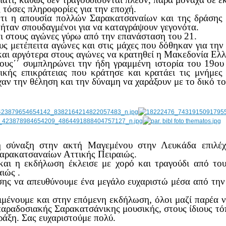
ς τόσες πληροφορίες για την εποχή.
 ότι η απουσία πολλών Σαρακατσαναίων και της δράσης 
ν ήταν σπουδαγμένοι για να καταγράψουν γεγονότα.
ι στους αγώνες γύρω από την επανάσταση του 21.
υς μετέπειτα αγώνες και στις μάχες που δόθηκαν για τη
αι αργότερα στους αγώνες να κρατηθεί η Μακεδονία Ελλ
ους΄΄ συμπληρώνει την ήδη γραμμένη ιστορία του 19ου 
ικής επικράτειας που κράτησε και κρατάει τις μνήμες
ν την θέληση και την δύναμη να χαράξουν με το δικό το
 σύναξη στην ακτή Μαγεμένου στην Λευκάδα επιλέχ
αρακατσαναίων Αττικής Πειραιώς.
και η εκδήλωση έκλεισε με χορό και τραγούδι από του
ιώς .
ης να απευθύνουμε ένα μεγάλο ευχαριστώ μέσα από την 
ιμένουμε και στην επόμενη εκδήλωση, όλοι μαζί παρέα ν
παραδοσιακής Σαρακατσάνικης μουσικής, στους ίδιους τό
πράξη. Σας ευχαριστούμε πολύ.