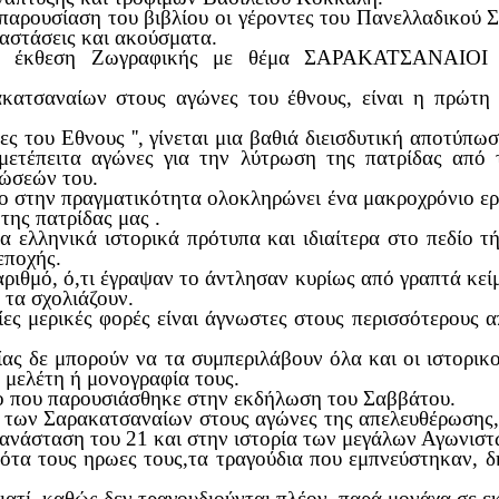
αρουσίαση του βιβλίου οι γέροντες του Πανελλαδικού 
ραστάσεις και ακούσματα.
ε έκθεση Ζωγραφικής με θέμα ΣΑΡΑΚΑΤΣΑΝΑΙΟΙ , 
ατσαναίων στους αγώνες του έθνους, είναι η πρώτη 
ς του Εθνους '', γίνεται μια βαθιά διεισδυτική αποτύπ
μετέπειτα αγώνες για την λύτρωση της πατρίδας από 
νώσεών του.
βλίο στην πραγματικότητα ολοκληρώνει ένα μακροχρόνιο 
της πατρίδας μας .
τα ελληνικά ιστορικά πρότυπα και ιδιαίτερα στο πεδίο 
εποχής.
 αριθμό, ό,τι έγραψαν το άντλησαν κυρίως από γραπτά κε
 τα σχολιάζουν.
οίες μερικές φορές είναι άγνωστες στους περισσότερους
ίας δε μπορούν να τα συμπεριλάβουν όλα και οι ιστορικο
α μελέτη ή μονογραφία τους.
λίο που παρουσιάσθηκε στην εκδήλωση του Σαββάτου.
ή των Σαρακατσαναίων στους αγώνες της απελευθέρωσης,
ανάσταση του 21 και στην ιστορία των μεγάλων Αγωνιστ
νότα τους ηρωες τους,τα τραγούδια που εμπνεύστηκαν, 
ιατί, καθώς δεν τραγουδιούνται πλέον, παρά μονάχα σε ε