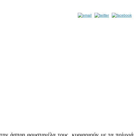
 την άσπρη φουστανέλα τους, κυριαρχούν με τα ποίμνιά