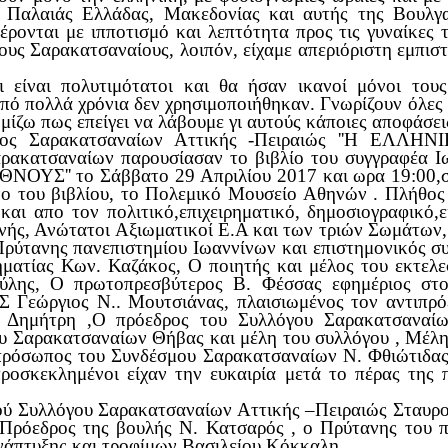
 Παλαιάς Ελλάδας, Μακεδονίας και αυτής της Βουλγαρ
ρονται με ιπποτισμό και λεπτότητα προς τις γυναίκες του
Στους Σαρακατσαναίους, λοιπόν, είχαμε απεριόριστη εμπι
ι είναι πολυτιμότατοι και θα ήσαν ικανοί μόνοι το
 πολλά χρόνια δεν χρησιμοποιήθηκαν. Γνωρίζουν όλες τ
μίζω πως επείγει να λάβουμε γι αυτούς κάποιες αποφάσε
ος Σαρακατσαναίων Αττικής -Πειραιώς ''Η ΕΛΛΗΝ
ρακατσαναίων παρουσίασαν το βιβλίο του συγγραφέα
Σ'' το Σάββατο 29 Απριλίου 2017 και ωρα 19:00,σε ε
νο του βιβλίου, το Πολεμικό Μουσείο Αθηνών . Πλήθο
και απο τον πολιτικό,επιχειρηματικό, δημοσιογραφικό,
νής, Ανώτατοι Αξιωματικοί Ε.Α και των τριών Σωμάτων,
ρύτανης πανεπιστημίου Ιωαννίνων και επιστημονικός σ
ηματίας Κων. Καζάκος, Ο ποιητής και μέλος του εκτε
ούλης, Ο πρωτοπρεσβύτερος Β. Φέσσας εφημέριος στο
 Γεώργιος Ν.. Μουτσιάνας, πλαισιωμένος τον αντιπρό
 Δημήτρη ,Ο πρόεδρος του Συλλόγου Σαρακατσαναί
ου Σαρακατσαναίων Θήβας και μέλη του συλλόγου , Μέ
πρόσωπος του Συνδέσμου Σαρακατσαναίων Ν. Φθιώτιδας
εκλημένοι είχαν την ευκαιρία μετά το πέρας της παρ
ού Συλλόγου Σαρακατσαναίων Αττικής –Πειραιώς Σταυρ
ρόεδρος της βουλής Ν. Κατσαρός , ο Πρύτανης του π
νάπτυξης και τροφίμων Βασιλείου Κόκκαλη.