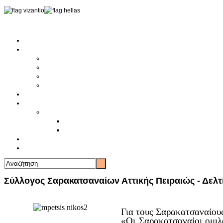
Αρχική
Αρθρογραφία
Τελευταία Νέα
Νέα Συλλόγων
Γενικά Άρθρα
Ειδήσεις - Σχόλια - Κοινωνικά
Ιστορίες Ζωής
Π.Ο.Σ.Σ.
Ιστορία Π.Ο.Σ.Σ.
Ιστορικό Ίδρυσης Π.Ο.Σ.Σ.
Βιογραφικό Π.Ο.Σ.Σ.
Χορηγοί
Επικοινωνία
Σύλλογος Σαρακατσαναίων Αττικής Πειραιώς - Δελτ
Για τους Σαρακατσαναίους
«Οι Σαρακατσαναίοι ομιλ