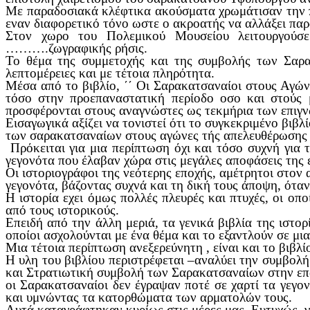
Με παραδοσιακά κλέφτικα ακούσματα χρωμάτισαν την π
εναν διαφορετικό τόνο ωστε ο ακροατής να αλλάξει πα
Στον χωρο του Πολεμικού Μουσείου λειτουργούσ
……….ζωγραφικής ρήσις.
Το θέμα της συμμετοχής και της συμβολής των Σαρακ
λεπτομέρειες και με τέτοια πληρότητα.
Μέσα από το βιβλίο, ΄΄ Οι Σαρακατσαναίοι στους Αγώνε
τόσο στην προεπαναστατική περίοδο οσο και στούς 
προσφέρονται στους αναγνώστες ως τεκμήρια των επιγ
Εισαγωγικά αξίζει να τονιστεί ότι το συγκεκριμένο βι
των σαρακατσαναίων στους αγώνες τής απελευθέρωσης 
Πρόκειται για μια περίπτωση όχι και τόσο συχνή για 
γεγονότα που έλαβαν χώρα στις μεγάλες αποφάσεις της 
Οι ιστοριογράφοι της νεότερης εποχής, αμέτρητοι στον
γεγονότα, βάζοντας συχνά και τη δική τους άποψη, όταν
Η ιστορία εχει όμως πολλές πλευρές και πτυχές, οι οπ
από τους ιστορικούς.
Επειδή από την άλλη μεριά, τα γενικά βιβλία της ιστορ
οποίοι ασχολούνται με ένα θέμα και το εξαντλούν σε μι
Μια τέτοια περίπτωση ανεξερεύνητη , είναι και το βιβ
Η υλη του βιβλίου περιστρέφεται –αναλύει την συμβολ
και Στρατιωτική συμβολή των Σαρακατσαναίων στην επ
οι Σαρακατσαναίοι δεν έγραψαν ποτέ σε χαρτί τα γεγο
και υμνώντας τα κατορθώματα των αρματολών τους.
Αυτά καταγράφτηκαν κυρίως στις μέρες μας. Ευτυχώς, γ