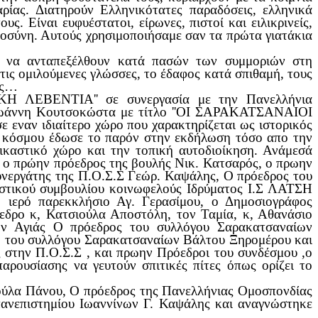
ίας. Διατηρούν Eλληνικότατες παραδόσεις, ελληνικά
ς. Είναι ευφυέστατοι, είρωνες, πιστοί και ειλικρινείς,
στοσύνη. Αυτούς χρησιμοποιήσαμε σαν τα πρώτα γιατάκια
υς να ανταπεξέλθουν κατά πασών των συμμοριών στη
ις ομιλούμενες γλώσσες, το έδαφος κατά σπιθαμή, τους
ις…
ΙΚΗ ΛΕΒΕΝΤΙΑ'' σε συνεργασία με την Πανελλήνια
 Ιωάννη Κουτσοκώστα με τίτλο ''ΟΙ ΣΑΡΑΚΑΤΣΑΝΑΙΟΙ
ναν ιδιαίτερο χώρο που χαρακτηρίζεται ως ιστορικός
ς κόσμου έδωσε το παρόν στην εκδήλωση τόσο απο την
εικαστικό χώρο και την τοπική αυτοδιοίκηση. Ανάμεσά
 ο πρώην πρόεδρος της βουλής Νικ. Κατσαρός, ο πρωην
υνεργάτης της Π.Ο.Σ.Σ Γεώρ. Καψάλης, Ο πρόεδρος του
λεστικού συμβουλίου κοινωφελούς Ιδρύματος Ι.Σ ΛΑΤΣΗ
 ιερό παρεκκλήσιο Αγ. Γερασίμου, ο Δημοσιογράφος
εδρο κ, Κατσιούλα Αποστόλη, τον Ταμία, κ, Αθανάσιο
ων Αγιάς Ο πρόεδρος του συλλόγου Σαρακατσαναίων
λη του συλλόγου Σαρακατσαναίων Βάλτου Ξηρομέρου και
 στην Π.Ο.Σ.Σ , και πρωην Πρόεδροι του συνδέσμου ,ο
ουσίασης να γευτούν σπιτικές πίτες όπως ορίζει το
ούλα Πάνου, Ο πρόεδρος της Πανελλήνιας Ομοσπονδίας
ανεπιστημίου Ιωαννίνων Γ. Καψάλης και αναγνώστηκε