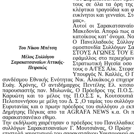
τους σε όλα τα όρη της
κλέφτικα τραγούδια και φέ
ευκίνητοι και γενναίοι. 
μας».
Αυτοί οι Σαρακατσαναίο
Μακεδονία. Απορώ πως από
κατοίκους κατ’ όνομα. Νο
Ο Πανελλαδικός Σύλλογ
ομοσπονδία Συλλόγων Σα
Του Νίκου Μπέτση
ΣΤΟΥΣ ΑΓΩΝΕΣ ΤΟΥ ΕΘΝΟΥ
Μέλος Συλλόγου
εφάμιλλος στο περιεχόμε
Σαρακατσαναίων Αττικής-
Στρατιωτική Ηγεσία οσο 
Πειραιώς
τους ο Α/ΓΕΣ Αλκ. Στεφα
Υπουργός Ν. Καλλές, Ο Π
συνδέσμου Εθνικής Ενότητας Νικ. Αλικάκος,ο επιχειρ
Ευάγ. Χρόνης, Ο αντιδήμαρχος Πεντέλης Ελ. κιτσι
παρουσιαστής παν. Μυλωνάς, Ο Πρόεδρος της Π.Ο.Σ.Σ
Καρυώτη και το μέλος της Π.Ο.Σ.Σ κ, Κουτσουπιά
Πελοποννήσου με μέλη του Δ. Σ ,Ο ταμίας του συλλόγ
Ευρυτανίας και ο πρωην πρόεδρος του συλλόγου ,ο εκ
Δημήτρης Πέγκας απο τα AGRAFA NEWS κ.α. Οι προσκ
σαρακατσανέικο εθιμο.
Την εκδήλωση χαιρέτησαν ο πρόεδρος του Πανελλαδικ
συλλόγων Σαρακατσαναίων Γ. Μουτσιάνας, Ο Πρώην Π
επιστολή χαιρετισμού του σαρακατσάνου Υφυπουργού α