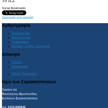
Το Δ.Σ
Social Bookmarks
AdmirorGallery 4.5.0
, author/s
Vasiljevski
&
Kekeljevic
.
επιστροφή στην κορυφή
Αρθρογραφία
Τελευταία Νέα
Νέα Συλλόγων
Γενικά Άρθρα
Ειδήσεις - Σχόλια - Κοινωνικά
Διάφορα
Π.Ο.Σ.Σ.
Επικοινωνία
Χάρτης Πλοήγησης
Ηχώ των Σαρακατσαναίων
Όργανο της
Π
ανελλήνιας
Ο
μοσπονδίας
Σ
υλλόγων
Σ
αρακατσαναίων
τηλ.
2310-840830