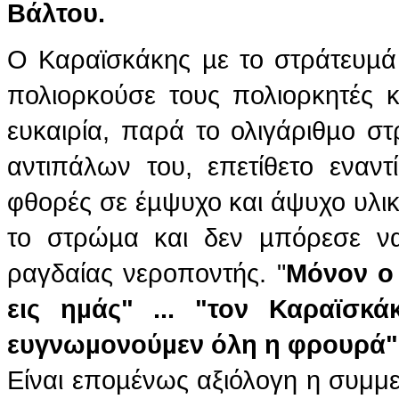
Βάλτου.
Ο Καραϊσκάκης µε το στράτευµά 
πολιορκούσε τους πολιορκητές 
ευκαιρία, παρά το ολιγάριθµο στ
αντιπάλων του, επετίθετο εναν
φθορές σε έµψυχο και άψυχο υλικ
το στρώµα και δεν µπόρεσε να
ραγδαίας νεροποντής. "
Μόνον ο
εις ηµάς" ... "τον Καραϊσκ
ευγνωµονούµεν όλη η φρουρά" 
Είναι εποµένως αξιόλογη η συμμ