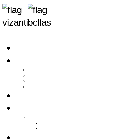
Αρχική
Αρθρογραφία
Τελευταία Νέα
Νέα Συλλόγων
Γενικά Άρθρα
Ειδήσεις - Σχόλια - Κοινωνικά
Ιστορίες Ζωής
Π.Ο.Σ.Σ.
Ιστορία Π.Ο.Σ.Σ.
Ιστορικό Ίδρυσης Π.Ο.Σ.Σ.
Βιογραφικό Π.Ο.Σ.Σ.
Χορηγοί