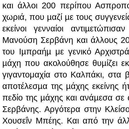
και άλλοι 200 περίπου Ασπροπο
χωριά, που µαζί µε τους συγγενείς
εκείνοι γενναίοι αντιµετώπισ
Μανούση Σερβάνη και άλλους 20
του Ιµπραήµ με γενικό Αρχιστρ
µάχη που ακολούθησε θυµίζει ε
γιγαντομαχία στο Καλπάκι, στα 
αποτέλεσµα της µάχης εκείνης ή
πεδίο της µάχης και ανάµεσα σε 
Σερβάνης. Αργότερα στην Κλείσ
Χουσεΐν Μπέης. Και από την άλλ