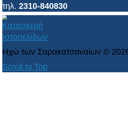
τηλ.
2310-840830
Ηχώ των Σαρακατσαναίων
©
202
Scroll to Top