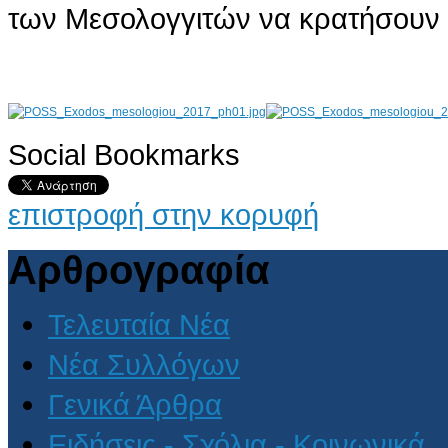
των Μεσολογγιτών να κρατήσουν ε
Social Bookmarks
AdmirorGallery 4.5.0
, author/s
Vasiljevski
&
Kekeljevic
.
επιστροφή στην κορυφή
Αρθρογραφία
Τελευταία Νέα
Νέα Συλλόγων
Γενικά Άρθρα
Ειδήσεις - Σχόλια - Κοινωνικά