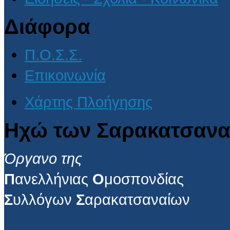
Διάφορα
Π.Ο.Σ.Σ.
Επικοινωνία
Χάρτης Πλοήγησης
Ηχώ των Σαρακατσανα
Όργανο της
Π
ανελλήνιας
Ο
μοσπονδίας
Σ
υλλόγων
Σ
αρακατσαναίων