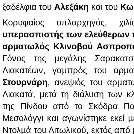
ξαδέλφια του
Αλεξάκη
και του
Κω
Κορυφαίος οπλαρχηγός, χι
υπερασπιστής των ελεύθερων 
αρµατωλός Κλινοβού Ασπροπο
Γόνος της µεγάλης Σαρακατσά
Λιακατέων, γαµπρός του αρ
Στουρνάρη
, ανεψιός του αρµα
Λιακατά, µετά τη διάλυση των 
της Πίνδου από το Σκόδρα Πα
Μεσολόγγι και αγωνίστηκε εκεί µ
Ντολµά του Αιτωλικού, εκτός από 