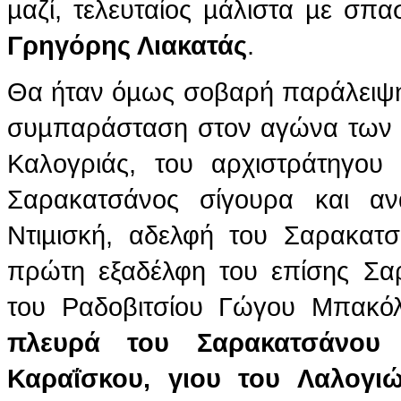
µαζί, τελευταίος µάλιστα µε σπ
Γρηγόρης Λιακατάς
.
Θα ήταν όµως σοβαρή παράλειψη 
συµπαράσταση στον αγώνα των ε
Καλογριάς, του αρχιστράτηγου
Σαρακατσάνος σίγουρα και α
Ντιµισκή, αδελφή του Σαρακατσ
πρώτη εξαδέλφη του επίσης Σαρ
του Ραδοβιτσίου Γώγου Μπακό
πλευρά του Σαρακατσάνου
Καραΐσκου, γιου του Λαλογι