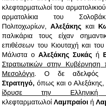
κλεφταρµατωλοί του αρματολικιού
αρματολίκια του Σολο
Πολιτοχωρίων,
Αλεξάκης
και
Κ
παλικάρια τους είχαν σηµαν
επιθέσεων του Κιουταχή και του
Μάλιστα ο
Αλεξάκης
Συκάς
ή
Στρατιωτικών στην Κυβέρνηση
Μεσολόγγι
. Ο δε αδελφός
Στρατηγό,
όπως και ο Αλεξάκης
ίδρυσε την Ελληνική 
κλεφταρµατωλοί
Λαµπραίοι
ή
Λα