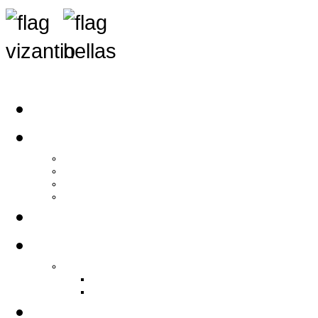
Αρχική
Αρθρογραφία
Τελευταία Νέα
Νέα Συλλόγων
Γενικά Άρθρα
Ειδήσεις - Σχόλια - Κοινωνικά
Ιστορίες Ζωής
Π.Ο.Σ.Σ.
Ιστορία Π.Ο.Σ.Σ.
Ιστορικό Ίδρυσης Π.Ο.Σ.Σ.
Βιογραφικό Π.Ο.Σ.Σ.
Χορηγοί