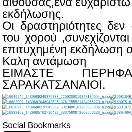
αίθουσας,ενα ευχαριστώ
εκδήλωσης.
Οι δραστηριότητες δεν
του χορού ,συνεχίζονται
επιτυχημένη εκδήλωση σ
Καλη αντάμωση
ΕΙΜΑΣΤΕ ΠΕΡΗΦ
ΣΑΡΑΚΑΤΣΑΝΑΙΟΙ.
Social Bookmarks
AdmirorGallery 4.5.0
, author/s
Vasiljevski
&
Kekeljevic
.