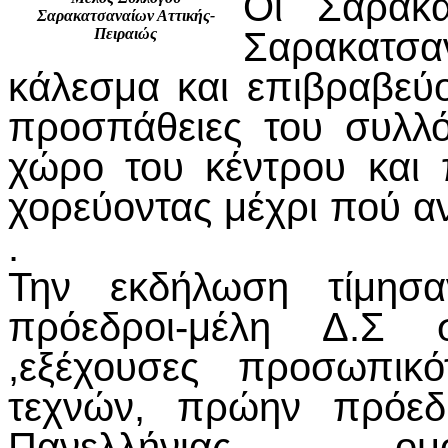
Οι Σαρακα
Σαρακατσαναίων Αττικής-
Σαρακατσαν
Πειραιώς
κάλεσμα και επιβραβεύο
προσπάθειες του συλλό
χώρο του κέντρου και
χορεύοντας μέχρι πού αν
.
Την εκδήλωση τίμησ
πρόεδροι-μέλη Δ.Σ 
,εξέχουσες προσωπικ
τεχνών, πρώην πρόεδ
Πανελλήνιας ομ