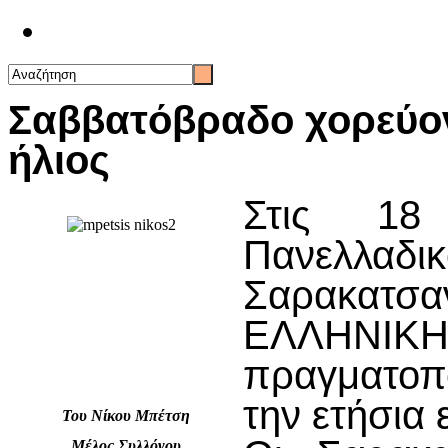
Επικοινωνία
Σαββατόβραδο χορεύοντ
ήλιος
Στις 18
Πανελ
Σαρακατσα
ΕΛΛΗΝ
πραγματοπ
την ετήσια
Του Νίκου Μπέτση
Μέλος Συλλόγου