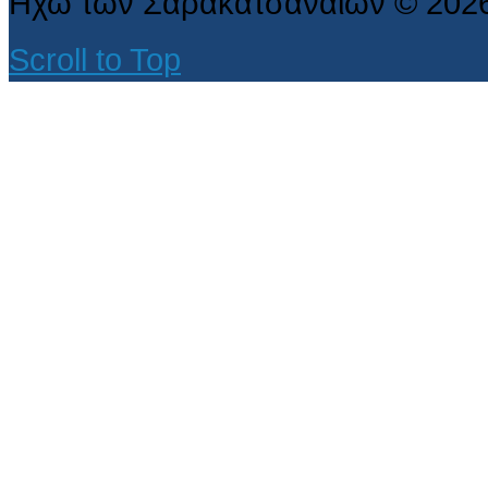
Ηχώ των Σαρακατσαναίων
©
202
Scroll to Top