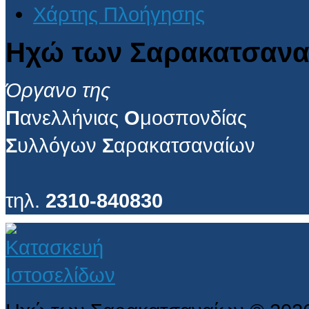
Χάρτης Πλοήγησης
Ηχώ των Σαρακατσανα
Όργανο της
Π
ανελλήνιας
Ο
μοσπονδίας
Σ
υλλόγων
Σ
αρακατσαναίων
τηλ.
2310-840830