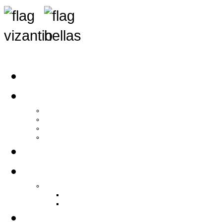
Αρχική
Αρθρογραφία
Τελευταία Νέα
Νέα Συλλόγων
Γενικά Άρθρα
Ειδήσεις - Σχόλια - Κοινωνικά
Ιστορίες Ζωής
Π.Ο.Σ.Σ.
Ιστορία Π.Ο.Σ.Σ.
Ιστορικό Ίδρυσης Π.Ο.Σ.Σ.
Βιογραφικό Π.Ο.Σ.Σ.
Χορηγοί