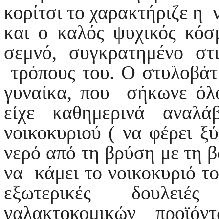
κορίτσι το χαρακτήριζε η
και ο καλός ψυχικός κόσ
σεμνό, συγκρατημένο στι
τρόπους του. Ο στυλοβάτη
γυναίκα, που σήκωνε όλ
είχε καθημερινά αναλ
νοικοκυριού ( να φέρει ξ
νερό από τη βρύση με τη βα
να κάμει το νοικοκυριό του
εξωτερικές δουλειές
γαλακτοκομικών προϊό