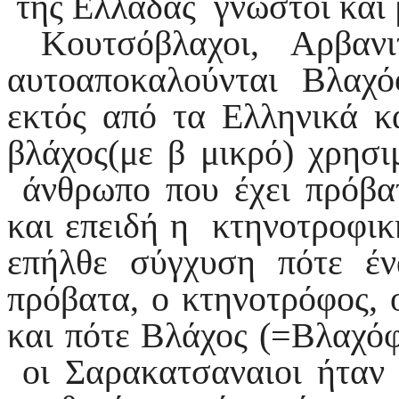
της Ελλάδας γνωστοί και 
Κουτσόβλαχοι, Αρβανιτ
αυτοαποκαλούνται Βλαχό
εκτός από τα Ελληνικά κ
βλάχος(με β μικρό) χρησι
άνθρωπο που έχει πρόβατ
και επειδή η κτηνοτροφική
επήλθε σύγχυση πότε έ
πρόβατα, ο κτηνοτρόφος, 
και πότε Βλάχος (=Βλαχόφ
οι Σαρακατσαναιοι ήταν 