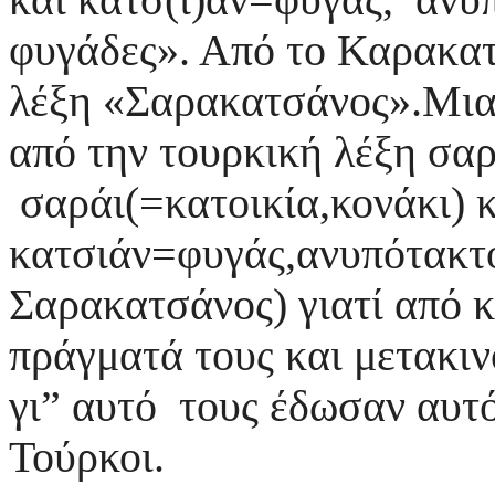
φυγάδες». Από το Καρακα
λέξη «Σαρακατσάνος».Μια 
από την τουρκική λέξη σα
σαράι(=κατοικία,κονάκι) κ
κατσιάν=φυγάς,ανυπότακτ
Σαρακατσάνος) γιατί από 
πράγματά τους και μετακιν
γι” αυτό τους έδωσαν αυτό
Τούρκοι.