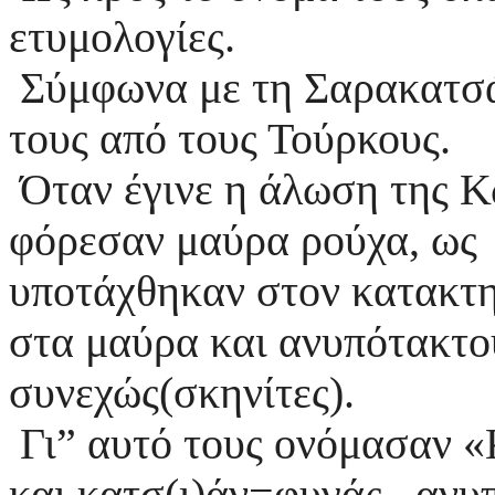
ετυμολογίες.
Σύμφωνα με τη Σαρακατσά
τους από τους Τούρκους.
Όταν έγινε η άλωση της Κ
φόρεσαν μαύρα ρούχα, ως έ
υποτάχθηκαν στον κατακτη
στα μαύρα και ανυπότακτο
συνεχώς(σκηνίτες).
Γι” αυτό τους ονόμασαν 
και κατσ(ι)άν=φυγάς, ανυπ