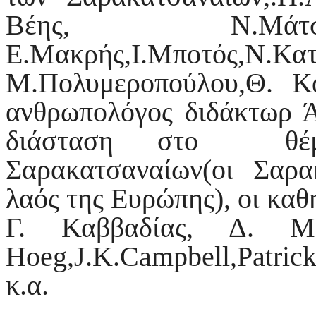
Βέης, Ν.Μάτσα
Ε.Μακρής,Ι.Μποτός,Ν.Κατ
Μ.Πολυμεροπούλου,Θ. Κα
ανθρωπολόγος διδάκτωρ 
διάσταση στο θέμ
Σαρακατσαναίων(οι Σαρα
λαός της Ευρώπης), οι καθ
Γ. Καββαδίας, Δ. Μαυ
Hoeg,J.K.Campbell,Patrick
κ.α.