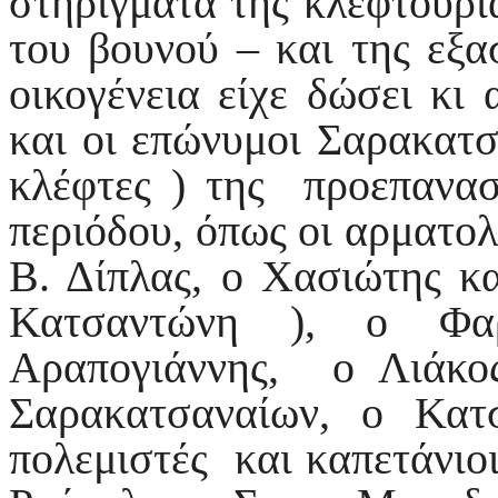
στηρίγματα της κλεφτουρι
του βουνού – και της εξ
οικογένεια είχε δώσει κι
και οι επώνυμοι Σαρακατσ
κλέφτες ) της προεπανασ
περιόδου, όπως οι αρματο
Β. Δίπλας, ο Χασιώτης κ
Κατσαντώνη ), ο Φα
Αραπογιάννης, ο Λιάκο
Σαρακατσαναίων, ο Κατ
πολεμιστές και καπετάνιο