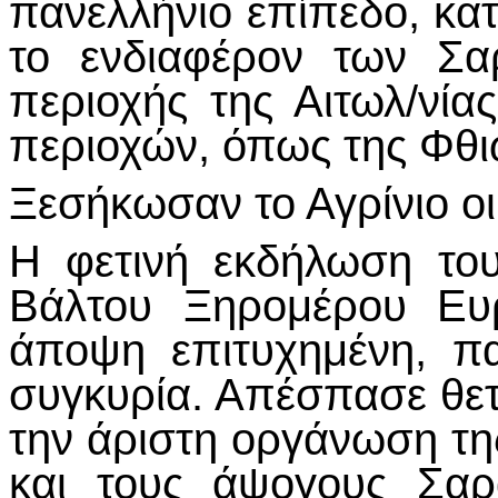
πανελλήνιο επίπεδο, κα
το ενδιαφέρον των Σα
περιοχής της Αιτωλ/νία
περιοχών, όπως της Φθι
Ξεσήκωσαν το Αγρίνιο ο
Η φετινή εκδήλωση το
Βάλτου Ξηρομέρου Ευρ
άποψη επιτυχημένη, π
συγκυρία. Απέσπασε θετ
την άριστη οργάνωση της
και τους άψογους Σαρ