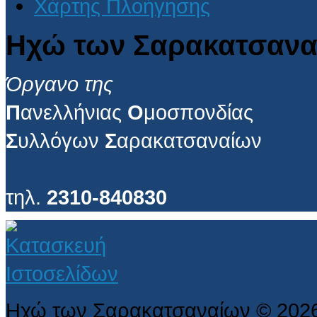
Χάρτης Πλοήγησης
Ηχώ των Σαρακατσανα
Όργανο της
Π
ανελλήνιας
Ο
μοσπονδίας
Σ
υλλόγων
Σ
αρακατσαναίων
τηλ.
2310-840830
Ηχώ των Σαρακατσαναίων
©
202