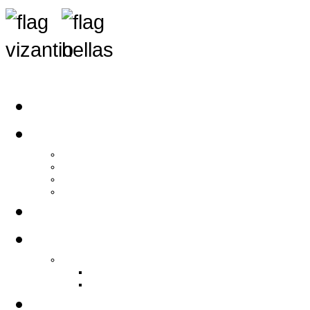
Αρχική
Αρθρογραφία
Τελευταία Νέα
Νέα Συλλόγων
Γενικά Άρθρα
Ειδήσεις - Σχόλια - Κοινωνικά
Ιστορίες Ζωής
Π.Ο.Σ.Σ.
Ιστορία Π.Ο.Σ.Σ.
Ιστορικό Ίδρυσης Π.Ο.Σ.Σ.
Βιογραφικό Π.Ο.Σ.Σ.
Χορηγοί