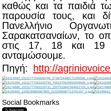
καθώς και τα παιδιά τ
παρουσία τους, και δ
Πανελλήνιο Οργανω
Σαρακατσαναίων, το οπο
στις 17, 18 και 19
ανταμώσουμε.
Πηγή:
http://agriniovoice
Social Bookmarks
AdmirorGallery 4.5.0
, author/s
Vasiljevski
&
Kekeljevic
.