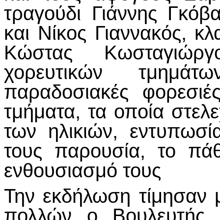
τραγούδι Γιάννης Γκόβ
και Νίκος Γιαννακός, κ
Κώστας Κωσταγιώργ
χορευτικών τμημάτ
παραδοσιακές φορεσιές
τμήματα, τα οποία στελ
των ηλικιών, εντυπωσ
τους παρουσία, το πάθ
ενθουσιασμό τους
Την εκδήλωση τίμησαν 
πολλών ο Βουλευτής 