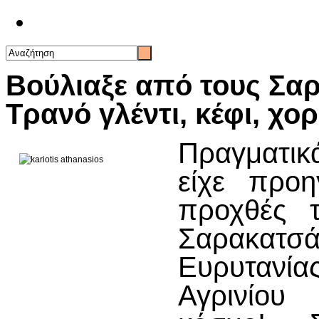
Επικοινωνία
Βούλιαξε από τους Σαρ
Τρανό γλέντι, κέφι, χο
Πραγματικ
είχε προ
προχθές 
Σαρακατσ
Ευρυταν
Αγρινίο