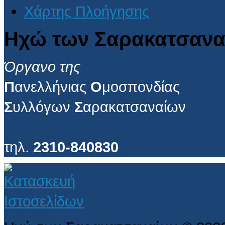
Χάρτης Πλοήγησης
Ηχώ των Σαρακατσανα
Όργανο της
Π
ανελλήνιας
Ο
μοσπονδίας
Σ
υλλόγων
Σ
αρακατσαναίων
τηλ.
2310-840830