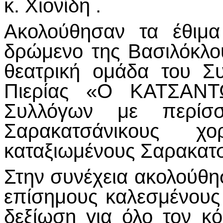
κ. Χιονίδη .
Ακολούθησαν τα έθιμα
δρώμενο της Βασιλόκλ
θεατρική ομάδα του Σ
Πιερίας «Ο ΚΑΤΣΑΝΤ
Συλλόγων με περίσ
Σαρακατσάνικους χ
καταξιωμένους Σαρακατσ
Στην συνέχεια ακολούθησε
επίσημους καλεσμένου
δεξίωση για όλο τον κ