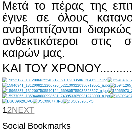
Μετά το πέρας της επι
έγινε σε όλους κατανο
αναβαπτίζονται διαρκώς
ανθεκτικότεροι στις 
καιρών μας.
ΚΑΙ ΤΟΥ ΧΡΟΝΟΥ...........
1
2
NEXT
Social Bookmarks
AdmirorGallery 4.5.0
, author/s
Vasiljevski
&
Kekeljevic
.