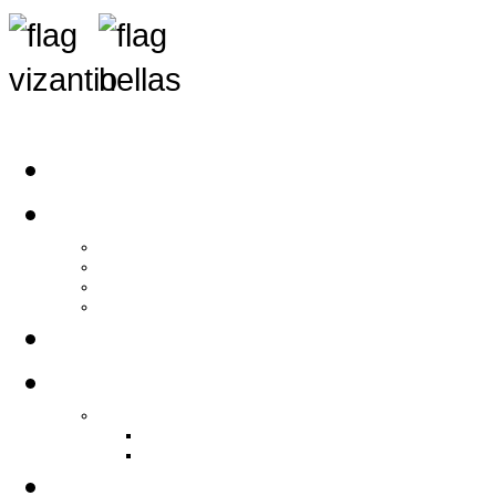
Αρχική
Αρθρογραφία
Τελευταία Νέα
Νέα Συλλόγων
Γενικά Άρθρα
Ειδήσεις - Σχόλια - Κοινωνικά
Ιστορίες Ζωής
Π.Ο.Σ.Σ.
Ιστορία Π.Ο.Σ.Σ.
Ιστορικό Ίδρυσης Π.Ο.Σ.Σ.
Βιογραφικό Π.Ο.Σ.Σ.
Χορηγοί