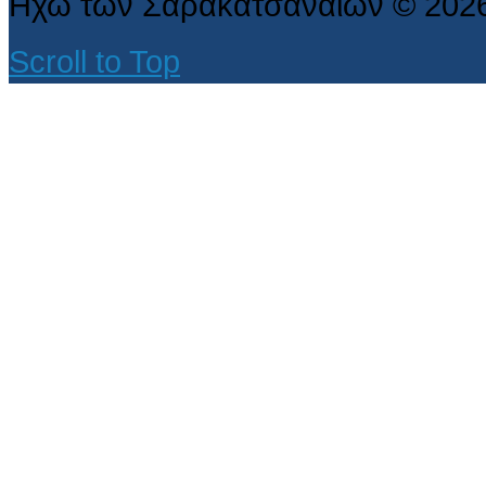
Ηχώ των Σαρακατσαναίων
©
202
Scroll to Top