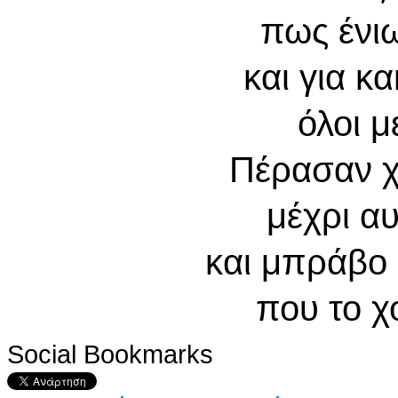
πως ένι
και για κ
όλοι 
Πέρασαν χ
μέχρι α
και μπράβο
που το χ
Social Bookmarks