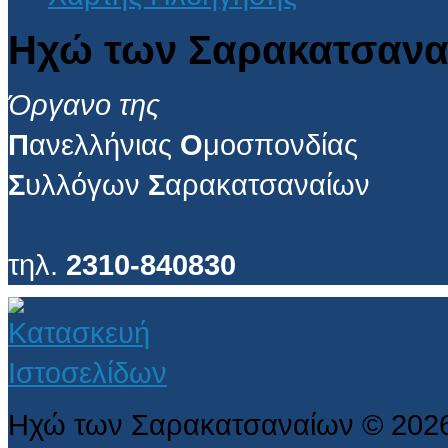
Ηχώ των Σαρακατσανα
Όργανο της
Π
ανελλήνιας
Ο
μοσπονδίας
Σ
υλλόγων
Σ
αρακατσαναίων
τηλ.
2310-840830
Ηχώ των Σαρακατσαναίων
©
202