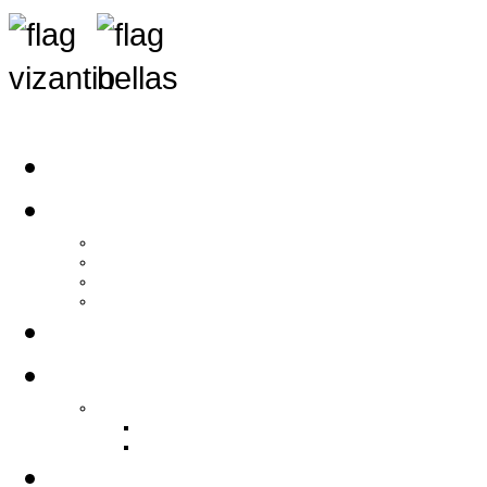
Αρχική
Αρθρογραφία
Τελευταία Νέα
Νέα Συλλόγων
Γενικά Άρθρα
Ειδήσεις - Σχόλια - Κοινωνικά
Ιστορίες Ζωής
Π.Ο.Σ.Σ.
Ιστορία Π.Ο.Σ.Σ.
Ιστορικό Ίδρυσης Π.Ο.Σ.Σ.
Βιογραφικό Π.Ο.Σ.Σ.
Χορηγοί