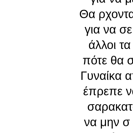
Θα ρχοντ
για να σ
άλλοι τ
πότε θα 
Γυναίκα α
έπρεπε ν
σαρακατ
να μην 