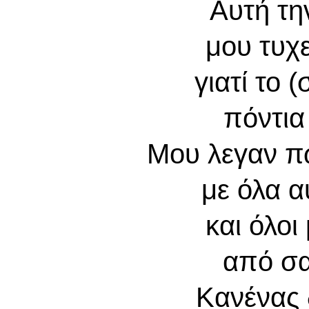
Αυτή τ
μου τυχ
γιατί το 
πόντι
Μου λεγαν π
με όλα 
και όλοι
από σ
Κανένας 