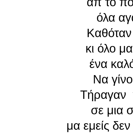
απ το πο
όλα α
Καθόταν 
κι όλο μ
ένα καλ
Να γίν
Τήραγαν 
σε μια σ
μα εμείς δε