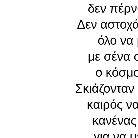
δεν πέρν
Δεν αστοχ
όλο να 
με σένα 
ο κόσμο
Σκιάζονταν
καιρός ν
κανένας
για να 