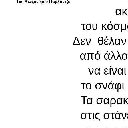
Του Αλέξανδρου Παρλάντζα
ακ
του κόσμ
Δεν θέλαν
από άλλο
να είνα
το σνάφι
Τα σαρα
στις στά