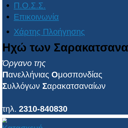
Π.Ο.Σ.Σ.
Επικοινωνία
Χάρτης Πλοήγησης
Ηχώ των Σαρακατσανα
Όργανο της
Π
ανελλήνιας
Ο
μοσπονδίας
Σ
υλλόγων
Σ
αρακατσαναίων
τηλ.
2310-840830