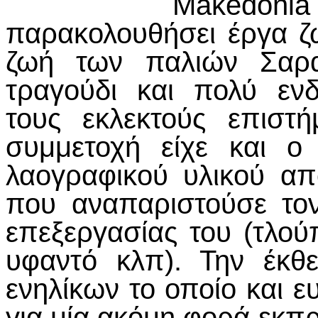
Makedonia 
παρακολουθήσει έργα ζ
ζωή των παλιών Σαρακ
τραγούδι και πολύ εν
τους εκλεκτούς επιστ
συμμετοχή είχε και ο
λαογραφικού υλικού α
που αναπαριστούσε τον
επεξεργασίας του (τλού
υφαντό κλπ). Την έκθ
ενηλίκων το οποίο και ε
για μία ακόμη φορά εκπ