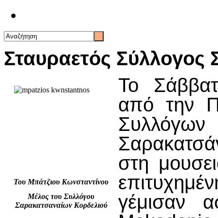
Επικοινωνία
Σταυραετός Σύλλογος
Το Σάββατ
από την Π
Συλλόγ
Σαρακατσάν
στη μουσε
επιτυχημέ
Του Μπάτζιου Κωνσταντίνου
γέμισαν α
Μέλος του Συλλόγου
Σαρακατσαναίων Κορδελιού