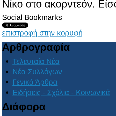
Νίκο στο ακορντεόν. Είσ
Social Bookmarks
επιστροφή στην κορυφή
Αρθρογραφία
Τελευταία Νέα
Νέα Συλλόγων
Γενικά Άρθρα
Ειδήσεις - Σχόλια - Κοινωνικά
Διάφορα