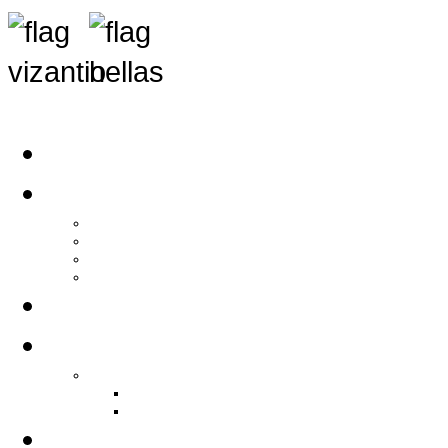
Αρχική
Αρθρογραφία
Τελευταία Νέα
Νέα Συλλόγων
Γενικά Άρθρα
Ειδήσεις - Σχόλια - Κοινωνικά
Ιστορίες Ζωής
Π.Ο.Σ.Σ.
Ιστορία Π.Ο.Σ.Σ.
Ιστορικό Ίδρυσης Π.Ο.Σ.Σ.
Βιογραφικό Π.Ο.Σ.Σ.
Χορηγοί