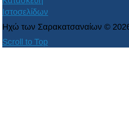
Ηχώ των Σαρακατσαναίων
©
202
Scroll to Top