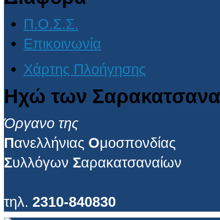
Π.Ο.Σ.Σ.
Επικοινωνία
Χάρτης Πλοήγησης
Ηχώ των Σαρακατσανα
Όργανο της
Π
ανελλήνιας
Ο
μοσπονδίας
Σ
υλλόγων
Σ
αρακατσαναίων
τηλ.
2310-840830