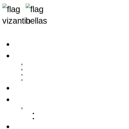
Αρχική
Αρθρογραφία
Τελευταία Νέα
Νέα Συλλόγων
Γενικά Άρθρα
Ειδήσεις - Σχόλια - Κοινωνικά
Ιστορίες Ζωής
Π.Ο.Σ.Σ.
Ιστορία Π.Ο.Σ.Σ.
Ιστορικό Ίδρυσης Π.Ο.Σ.Σ.
Βιογραφικό Π.Ο.Σ.Σ.
Χορηγοί