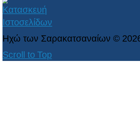
Ηχώ των Σαρακατσαναίων
©
202
Scroll to Top