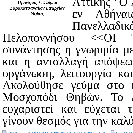
Αττικής "Ο 
Πρόεδρος Συλλόγου
Σαρακατσαναίων Επαρχίας
εν Αθήναι
Θήβας
Πανελλαδι
Πελοποννήσου <<ΟΙ Τ
συνάντησης η γνωριμία μ
και η ανταλλαγή απόψεω
οργάνωση, λειτουργία κα
Ακολούθησε γεύμα στο 
Μοσχοπόδι Θηβών. Το 
ευχαριστεί και εύχεται 
γίνουν θεσμός για την καλ