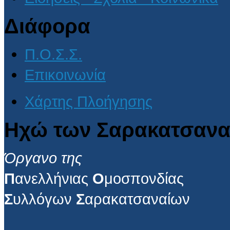
Διάφορα
Π.Ο.Σ.Σ.
Επικοινωνία
Χάρτης Πλοήγησης
Ηχώ των Σαρακατσανα
Όργανο της
Π
ανελλήνιας
Ο
μοσπονδίας
Σ
υλλόγων
Σ
αρακατσαναίων