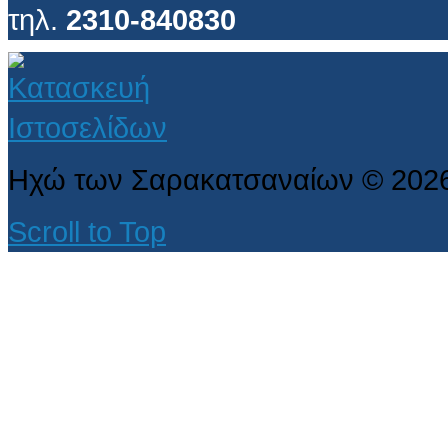
τηλ.
2310-840830
Ηχώ των Σαρακατσαναίων
©
202
Scroll to Top