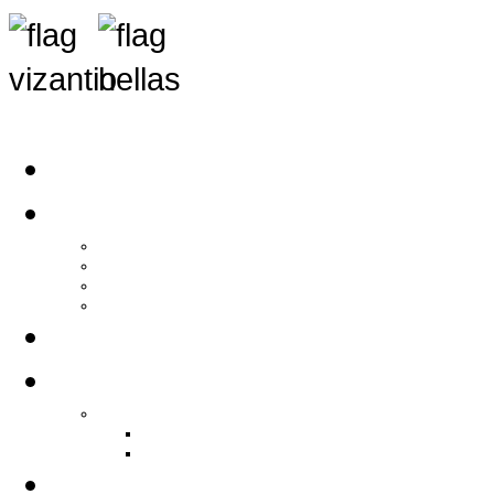
Αρχική
Αρθρογραφία
Τελευταία Νέα
Νέα Συλλόγων
Γενικά Άρθρα
Ειδήσεις - Σχόλια - Κοινωνικά
Ιστορίες Ζωής
Π.Ο.Σ.Σ.
Ιστορία Π.Ο.Σ.Σ.
Ιστορικό Ίδρυσης Π.Ο.Σ.Σ.
Βιογραφικό Π.Ο.Σ.Σ.
Χορηγοί