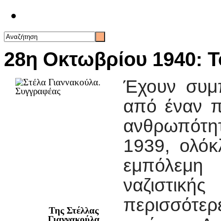
Επικοινωνία
28η Οκτωβρίου 1940: Τ
Έχουν συμ
από έναν π
ανθρωπότη
1939, ολό
εμπόλεμη 
ναζιστική
περισσότε
Της Στέλλας
Γιαννακούλα