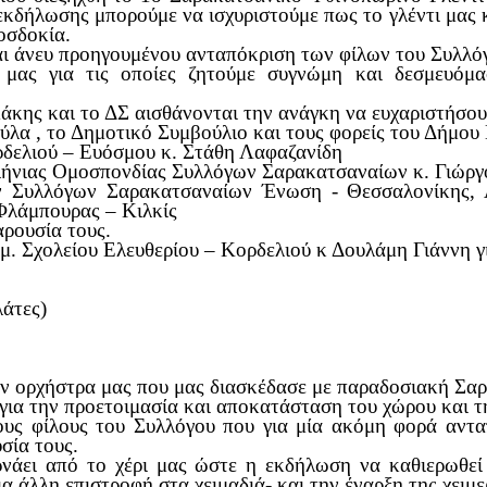
ς εκδήλωσης μπορούμε να ισχυριστούμε πως το γλέντι μας
οσδοκία.
ι άνευ προηγουμένου ανταπόκριση των φίλων του Συλλόγο
ς μας για τις οποίες ζητούμε συγνώμη και δεσμευό
άκης και το ΔΣ αισθάνονται την ανάγκη να ευχαριστήσου
ούλα , το Δημοτικό Συμβούλιο και τους φορείς του Δήμο
δελιού – Ευόσμου κ. Στάθη Λαφαζανίδη
λήνιας Ομοσπονδίας Συλλόγων Σαρακατσαναίων κ. Γιώρ
ν Συλλόγων Σαρακατσαναίων Ένωση - Θεσσαλονίκης, 
Φλάμπουρας – Κιλκίς
αρουσία τους.
μ. Σχολείου Ελευθερίου – Κορδελιού κ Δουλάμη Γιάννη γ
άτες)
την ορχήστρα μας που μας διασκέδασε με παραδοσιακή Σα
για την προετοιμασία και αποκατάσταση του χώρου και τ
ους φίλους του Συλλόγου που για μία ακόμη φορά αντ
σία τους.
άει από το χέρι μας ώστε η εκδήλωση να καθιερωθεί κ
 άλλη επιστροφή στα χειμαδιά- και την έναρξη της χειμε