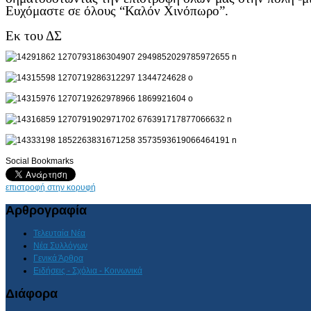
Ευχόμαστε σε όλους “Καλόν Χινόπωρο”.
Εκ του ΔΣ
Social Bookmarks
επιστροφή στην κορυφή
Αρθρογραφία
Τελευταία Νέα
Νέα Συλλόγων
Γενικά Άρθρα
Ειδήσεις - Σχόλια - Κοινωνικά
Διάφορα