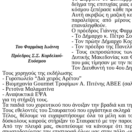
δείγμα της επιτυχίας μια
κόσμου ξεπέρασε κάθε πρ
Αυτή ακριβώς η μαζική κα
παραλείψεις από μέρου
επαναληφθούν.
Ο πρόεδρος Γιάννης Φαρμ
- Το Δήμαρχο κ. Πέτρο Σ
- Τον πρώην Δήμαρχο Κορ
- Τον πρόεδρο της Πανελ
Του Φαρμάκη Ιωάννη
- Τους εκπροσώπους τω
Πρόεδρος Σ.Σ. Κορδελιού-
Δυτικής Μακεδονίας και 
Ευόσμου
που μας τίμησαν με την π
Τον Διευθυντή του 4ου Δη
Τους χορηγούς της εκδήλωσης
- Γυροπωλείο “Διά χειρός Αρέτου”
- Βιομηχανία Gourmet Τροφίμων Α. Πιτένης ΑΒΕΕ (σαλ
- Ρετσίνα Μαλαματίνα
- Αναψυκτικά ΕΨΑ
για τη στήριξή τους.
Τα παιδιά του χορευτικού που άνοιξαν την βραδιά και 
Τους εθελοντές του Σταυραετού που εργάστηκα σκληρά 
Τέλος, θέλουμε να ευχαριστήσουμε όλα τα μέλη και τ
δύσκολους καιρούς στήριξαν το Σταυραετό με την παρου
Από την πλευρά μας, σκοπεύουμε να κάνουμε ότι περν
σηματοδοτώντας την επιστροφή όλων μας στην πόλη -μια