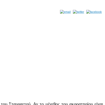
του Σταυραετού. Αν το μέγεθος του ακροατηρίου είναι