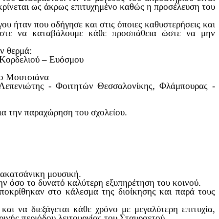
 κρίνεται ως άκρως επιτυχημένο καθώς η προσέλευση του
υ ήταν που οδήγησε και στις όποιες καθυστερήσεις και
μαστε να καταβάλουμε κάθε προσπάθεια ώστε να μην
ν θερμά:
υ Κορδελιού – Ευόσμου
γο Μουτσιάνα
Λεπενιώτης - Φοιτητών Θεσσαλονίκης, Φλάμπουρας -
ια την παραχώρηση του σχολείου.
ρακατσάνικη μουσική.
ην όσο το δυνατό καλύτερη εξυπηρέτηση του κοινού.
αποκρίθηκαν στο κάλεσμα της διοίκησης και παρά τους
αι να διεξάγεται κάθε χρόνο με μεγαλύτερη επιτυχία,
ρινής περιόδου λειτουργίας του Σταυραετού.