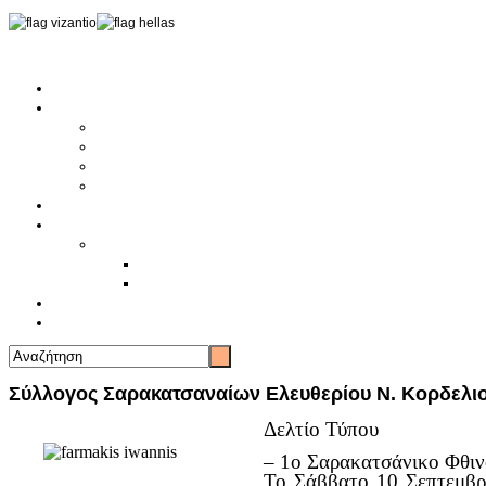
Αρχική
Αρθρογραφία
Τελευταία Νέα
Νέα Συλλόγων
Γενικά Άρθρα
Ειδήσεις - Σχόλια - Κοινωνικά
Ιστορίες Ζωής
Π.Ο.Σ.Σ.
Ιστορία Π.Ο.Σ.Σ.
Ιστορικό Ίδρυσης Π.Ο.Σ.Σ.
Βιογραφικό Π.Ο.Σ.Σ.
Χορηγοί
Επικοινωνία
Σύλλογος Σαρακατσαναίων Ελευθερίου Ν. Κορδελι
Δελτίο Τύπου
– 1ο Σαρακατσάνικο Φθιν
Το Σάββατο 10 Σεπτεμβρί