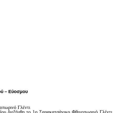
ού – Εύοσμου
οπωρινό Γλέντι
ου διεξήχθη το 1ο Σαρακατσάνικο Φθινοπωρινό Γλέντι 