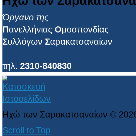
Ηχώ των Σαρακατσανα
Όργανο της
Π
ανελλήνιας
Ο
μοσπονδίας
Σ
υλλόγων
Σ
αρακατσαναίων
τηλ.
2310-840830
Ηχώ των Σαρακατσαναίων
©
202
Scroll to Top