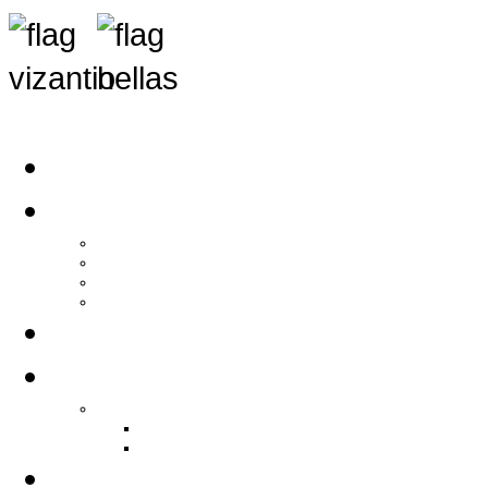
Αρχική
Αρθρογραφία
Τελευταία Νέα
Νέα Συλλόγων
Γενικά Άρθρα
Ειδήσεις - Σχόλια - Κοινωνικά
Ιστορίες Ζωής
Π.Ο.Σ.Σ.
Ιστορία Π.Ο.Σ.Σ.
Ιστορικό Ίδρυσης Π.Ο.Σ.Σ.
Βιογραφικό Π.Ο.Σ.Σ.
Χορηγοί