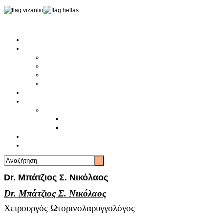
Αρχική
Αρθρογραφία
Τελευταία Νέα
Νέα Συλλόγων
Γενικά Άρθρα
Ειδήσεις - Σχόλια - Κοινωνικά
Ιστορίες Ζωής
Π.Ο.Σ.Σ.
Ιστορία Π.Ο.Σ.Σ.
Ιστορικό Ίδρυσης Π.Ο.Σ.Σ.
Βιογραφικό Π.Ο.Σ.Σ.
Χορηγοί
Επικοινωνία
Dr. Μπάτζιος Σ. Νικόλαος
Dr. Μπάτζιος Σ. Νικόλαος
Χειρουργός Ωτορινολαρυγγολόγος