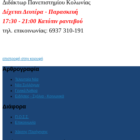
Διδάκτωρ Πανεπιστημίου Κολωνίας
Δέχεται Δευτέρα - Παρασκευή
17:30 - 21:00 Κατόπιν ραντεβού
τηλ. επικοινωνίας: 6937 310-191
επιστροφή στην κορυφή
Αρθρογραφία
Τελευταία Νέα
Νέα Συλλόγων
Γενικά Άρθρα
Ειδήσεις - Σχόλια - Κοινωνικά
Διάφορα
Π.Ο.Σ.Σ.
Επικοινωνία
Χάρτης Πλοήγησης