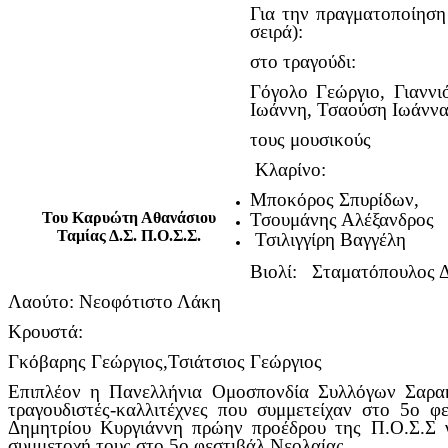
Για την πραγματοποίηση
σειρά):
στο τραγούδι:
Γόγολο Γεώργιο, Γιανν
Ιωάννη, Τσαούση Ιωάννα
τους μουσικούς
Κλαρίνο:
Μποκόρος Σπυρίδων,
Του Καρυώτη Αθανάσιου
Τσουμάνης Αλέξανδρος
Ταμίας Δ.Σ. Π.Ο.Σ.Σ.
Τσιλιγγίρη Βαγγέλη
Βιολί: Σταματόπουλος 
Λαούτο: Νεοφότιστο Λάκη
Κρουστά:
Γκόβαρης Γεώργιος,Τσιάτσιος Γεώργιος
Επιπλέον η Πανελλήνια Ομοσπονδία Συλλόγων Σαρακα
τραγουδιστές-καλλιτέχνες που συμμετείχαν στο 5ο φ
Δημητρίου Κυργιάννη πρώην προέδρου της Π.Ο.Σ.Σ γ
συμμετοχή τους στο 5ο φεστιβάλ Νεολαίας.