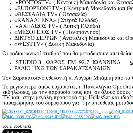
«PONTOSTV» ( Κεντρική Μακεδονία και Θεσσαλ
«EUROPEONETV» ( Κεντρική Μακεδονία και Θε
«ΘΕΣΣΑΛΙΑ TV» ( Θεσσαλία)
«ΚΑΝΑΛΙ ENA» ( Στερεά Ελλάδα)
«ΑΧΕΛΩΟΣ TV» ( Δυτική Ελλάδα)
«ΜΕΣΟΓΕΙΟΣ TV» ( Πελοπόννησο)
ΔΙΚΤΥΟ ΣΕΡΡΩΝ ( Ανατολική Μακεδονία και Θρ
«WESTTV» ( Δυτική Μακεδονία)
Οι ραδιοφωνικοί σταθμοί που θα μεταδώσουν απευθεία
STUDIO 3 -ΦΑΡΟΣ FM 92.7 ΙΩΑΝΝΙΝΑ
w
ΡΑΔΙΟ ΗΧΩ ΤΩΝ ΣΑΡΑΚΑΤΣΑΝΑΙΩΝ
Τον Σαρακατσάνο εθελοντή κ. Αργύρη Μπάμπη από τα Φά
Το μεγαλύτερο όμως ευχαριστώ, η Πανελλήνια Ομοσπονδ
εκδηλώσεις, με την παρουσία τους και σε όλους όσους
TV και στην μεγάλη προσφορά της HellasSat και ιδια
παραχώρησης του δορυφόρου για την απευθείας μετά
Social Bookmarks
AdmirorGallery 4.5.0
, author/s
Vasiljevski
&
Kekeljevic
.