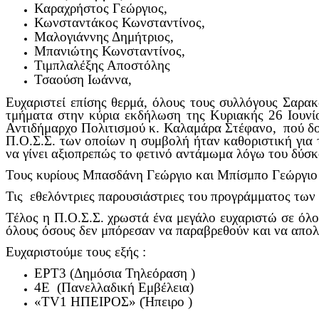
Καραχρήστος Γεώργιος,
Κωνσταντάκος Κωνσταντίνος,
Μαλογιάννης Δημήτριος,
Μπανιώτης Κωνσταντίνος,
Τιμπλαλέξης Αποστόλης
Τσαούση Ιωάννα,
Ευχαριστεί επίσης θερμά, όλους τους συλλόγους Σαρα
τμήματα στην κύρια εκδήλωση της Κυριακής 26 Ιουν
Αντιδήμαρχο Πολιτισμού κ. Καλαμάρα Στέφανο, πού δού
Π.Ο.Σ.Σ. των οποίων η συμβολή ήταν καθοριστική για 
να γίνει αξιοπρεπώς το φετινό αντάμωμα λόγω του δύσκ
Τους κυρίους Μπασδάνη Γεώργιο και Μπίσμπο Γεώργιο 
Τις εθελόντριες παρουσιάστριες του προγράμματος τω
Τέλος η Π.Ο.Σ.Σ. χρωστά ένα μεγάλο ευχαριστώ σε όλο
όλους όσους δεν μπόρεσαν να παραβρεθούν και να απο
Ευχαριστούμε τους εξής :
ΕΡΤ3 (Δημόσια Τηλεόραση )
4Ε (Πανελλαδική Εμβέλεια)
«TV1 ΗΠΕΙΡΟΣ» (Ήπειρο )