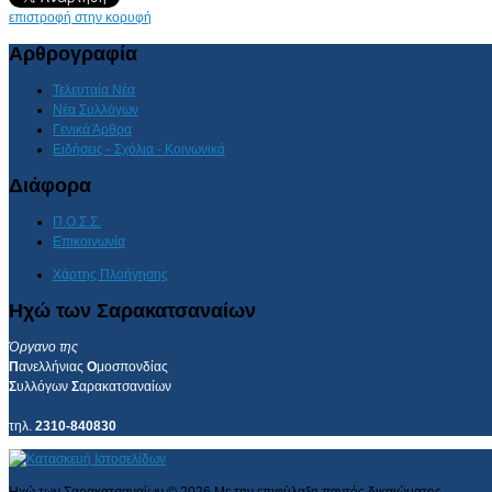
επιστροφή στην κορυφή
Αρθρογραφία
Τελευταία Νέα
Νέα Συλλόγων
Γενικά Άρθρα
Ειδήσεις - Σχόλια - Κοινωνικά
Διάφορα
Π.Ο.Σ.Σ.
Επικοινωνία
Χάρτης Πλοήγησης
Ηχώ των Σαρακατσαναίων
Όργανο της
Π
ανελλήνιας
Ο
μοσπονδίας
Σ
υλλόγων
Σ
αρακατσαναίων
τηλ.
2310-840830
Ηχώ των Σαρακατσαναίων
©
2026
Με την επιφύλαξη παντός δικαιώματος