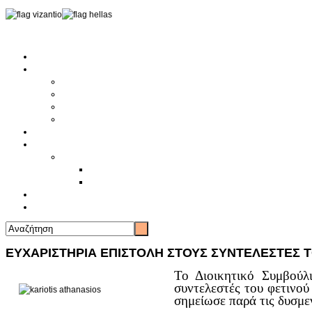
Αρχική
Αρθρογραφία
Τελευταία Νέα
Νέα Συλλόγων
Γενικά Άρθρα
Ειδήσεις - Σχόλια - Κοινωνικά
Ιστορίες Ζωής
Π.Ο.Σ.Σ.
Ιστορία Π.Ο.Σ.Σ.
Ιστορικό Ίδρυσης Π.Ο.Σ.Σ.
Βιογραφικό Π.Ο.Σ.Σ.
Χορηγοί
Επικοινωνία
ΕΥΧΑΡΙΣΤΗΡΙΑ ΕΠΙΣΤΟΛΗ ΣΤΟΥΣ ΣΥΝΤΕΛΕΣΤΕΣ 
Το Διοικητικό Συμβούλ
συντελεστές του φετινού
σημείωσε παρά τις δυσμε