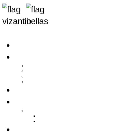
Αρχική
Αρθρογραφία
Τελευταία Νέα
Νέα Συλλόγων
Γενικά Άρθρα
Ειδήσεις - Σχόλια - Κοινωνικά
Ιστορίες Ζωής
Π.Ο.Σ.Σ.
Ιστορία Π.Ο.Σ.Σ.
Ιστορικό Ίδρυσης Π.Ο.Σ.Σ.
Βιογραφικό Π.Ο.Σ.Σ.
Χορηγοί