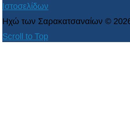
Ηχώ των Σαρακατσαναίων
©
202
Scroll to Top