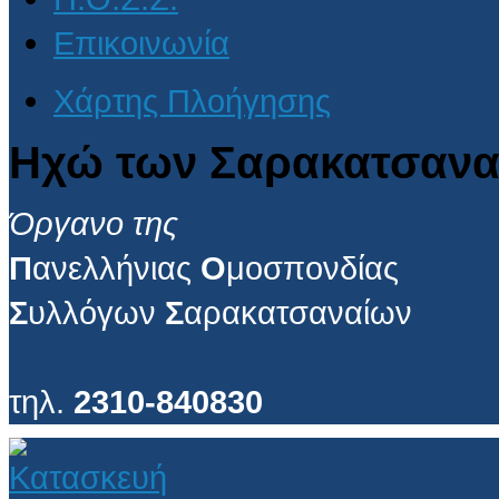
Επικοινωνία
Χάρτης Πλοήγησης
Ηχώ των Σαρακατσανα
Όργανο της
Π
ανελλήνιας
Ο
μοσπονδίας
Σ
υλλόγων
Σ
αρακατσαναίων
τηλ.
2310-840830