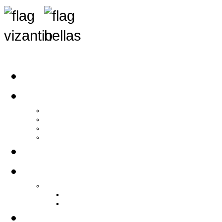
Αρχική
Αρθρογραφία
Τελευταία Νέα
Νέα Συλλόγων
Γενικά Άρθρα
Ειδήσεις - Σχόλια - Κοινωνικά
Ιστορίες Ζωής
Π.Ο.Σ.Σ.
Ιστορία Π.Ο.Σ.Σ.
Ιστορικό Ίδρυσης Π.Ο.Σ.Σ.
Βιογραφικό Π.Ο.Σ.Σ.
Χορηγοί