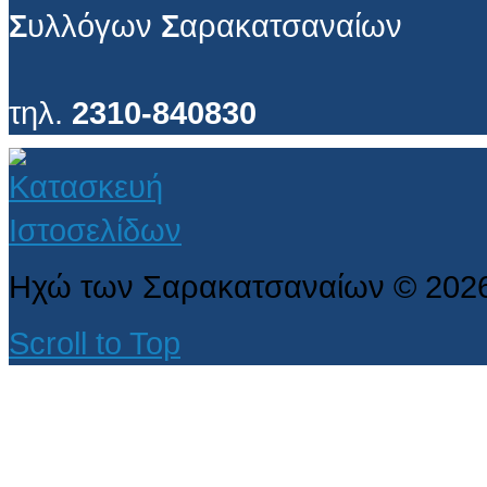
Σ
υλλόγων
Σ
αρακατσαναίων
τηλ.
2310-840830
Ηχώ των Σαρακατσαναίων
©
202
Scroll to Top