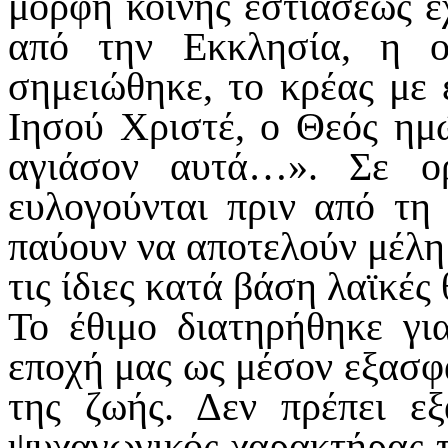
μορφή κοινής εστιάσεως έχ
από την Εκκλησία, η ο
σημειώθηκε, το κρέας με 
Ιησού Χριστέ, ο Θεός ημ
αγιάσον αυτά…». Σε ορ
ευλογούνται πριν από τη 
παύουν να αποτελούν μέλη 
τις ίδιες κατά βάση λαϊκές
Το έθιμο διατηρήθηκε γι
εποχή μας ως μέσον εξασφά
της ζωής. Δεν πρέπει ε
ψυχαγωγικός χαρακτήρας τ