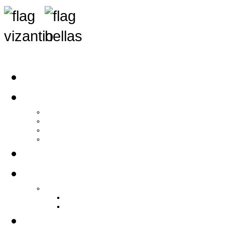
Αρχική
Αρθρογραφία
Τελευταία Νέα
Νέα Συλλόγων
Γενικά Άρθρα
Ειδήσεις - Σχόλια - Κοινωνικά
Ιστορίες Ζωής
Π.Ο.Σ.Σ.
Ιστορία Π.Ο.Σ.Σ.
Ιστορικό Ίδρυσης Π.Ο.Σ.Σ.
Βιογραφικό Π.Ο.Σ.Σ.
Χορηγοί