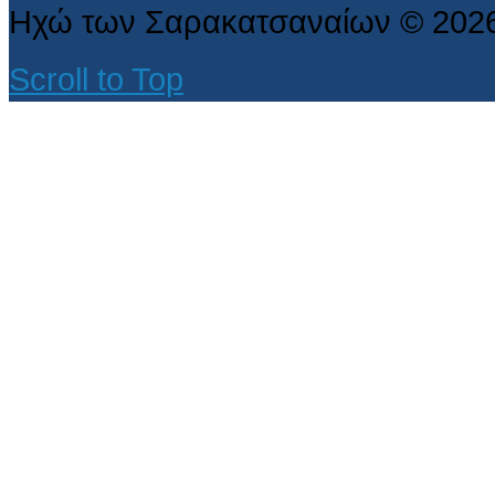
Ηχώ των Σαρακατσαναίων
©
202
Scroll to Top