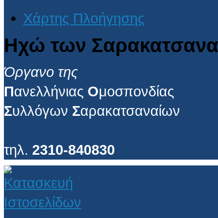
Χάρτης Πλοήγησης
Ηχώ των Σαρακατσανα
Όργανο της
Π
ανελλήνιας
Ο
μοσπονδίας
Σ
υλλόγων
Σ
αρακατσαναίων
τηλ.
2310-840830