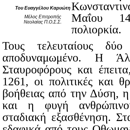
Κωνσταντινο
Του Ευαγγέλου Καρυώτη
Μαΐου 14
Μέλος Επιτροπής
Νεολαίας Π.Ο.Σ.Σ.
πολιορκία.
Τους τελευταίους δύο
αποδυναμωμένο. Η Ά
Σταυροφόρους και έπειτα
1261, οι πολιτικές και θ
βοήθειας από την Δύση, 
και η φυγή ανθρώπινο
σταδιακή εξασθένηση. Στ
εδαφικά από τους Οθωμαν