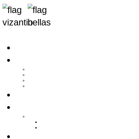
Αρχική
Αρθρογραφία
Τελευταία Νέα
Νέα Συλλόγων
Γενικά Άρθρα
Ειδήσεις - Σχόλια - Κοινωνικά
Ιστορίες Ζωής
Π.Ο.Σ.Σ.
Ιστορία Π.Ο.Σ.Σ.
Ιστορικό Ίδρυσης Π.Ο.Σ.Σ.
Βιογραφικό Π.Ο.Σ.Σ.
Χορηγοί