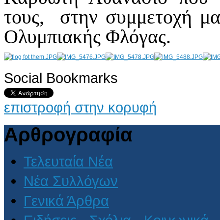
τους, στην συμμετοχή μα
Ολυμπιακής Φλόγας.
Social Bookmarks
AdmirorGallery 4.5.0
, author/s
Vasiljevski
&
Kekeljevic
.
επιστροφή στην κορυφή
Αρθρογραφία
Τελευταία Νέα
Νέα Συλλόγων
Γενικά Άρθρα