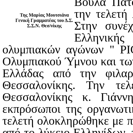
Βούλα Πατ
την τελετή
Της Μαρίας Μουτσιάνα
Γενική Γραμματέας του Δ.Σ.
Στην συνέ
Σ.Σ.Ν. Θεσ/νίκης
Ελληνικής
ολυμπιακών αγώνων " ΡΙ
Ολυμπιακού Ύμνου και τω
Ελλάδας από την φιλα
Θεσσαλονίκης. Την τε
Θεσσαλονίκης κ. Γιάν
εκπρόσωποι της οργανωτι
τελετή ολοκληρώθηκε με 
από το λύκειο Ελληνίδων,