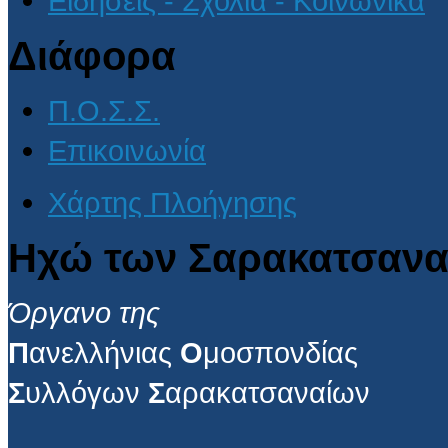
Ειδήσεις - Σχόλια - Κοινωνικά
Διάφορα
Π.Ο.Σ.Σ.
Επικοινωνία
Χάρτης Πλοήγησης
Ηχώ των Σαρακατσανα
Όργανο της
Π
ανελλήνιας
Ο
μοσπονδίας
Σ
υλλόγων
Σ
αρακατσαναίων