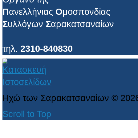
Π
ανελλήνιας
Ο
μοσπονδίας
Σ
υλλόγων
Σ
αρακατσαναίων
τηλ.
2310-840830
Ηχώ των Σαρακατσαναίων
©
202
Scroll to Top