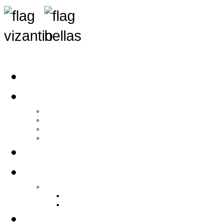
Αρχική
Αρθρογραφία
Τελευταία Νέα
Νέα Συλλόγων
Γενικά Άρθρα
Ειδήσεις - Σχόλια - Κοινωνικά
Ιστορίες Ζωής
Π.Ο.Σ.Σ.
Ιστορία Π.Ο.Σ.Σ.
Ιστορικό Ίδρυσης Π.Ο.Σ.Σ.
Βιογραφικό Π.Ο.Σ.Σ.
Χορηγοί