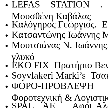
LEFAS STATION . 
Μουσθένη Καβάλας
Καλόγηρος Γεώργιος. Ε
Κατσαντώνης Ιωάννης Μ
Μουτσιάνας Ν. Ιωάννη
γλυκό
EKO FIX Πρατήριο Βεν
Soyvlakeri Marki’s Τσ
ΦΟΡΟ-ΠΡΟΒΛΕΨΗ Α
Φοροτεχνική & Λογιστι
SPAL ΑΕ Αφοι Αλαφ