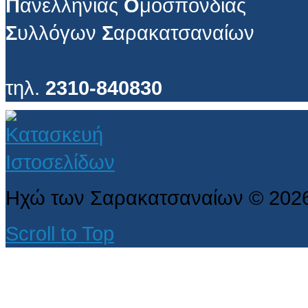
Π
ανελλήνιας
Ο
μοσπονδίας
Σ
υλλόγων
Σ
αρακατσαναίων
τηλ.
2310-840830
Ηχώ των Σαρακατσαναίων
©
202
Scroll to Top