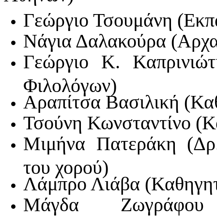
Γεώργιο Τσουμάνη (Εκπα
Νάγια Δαλακούρα (Αρχα
Γεώργιο Κ. Καπρινιώτ
Φιλολόγων)
Αραπίτσα Βασιλική (Κα
Τσούνη Κωνσταντίνο (Κ
Μιμήνα Πατεράκη (Δρ
του χορού)
Λάμπρο Λιάβα (Καθηγητ
Μάγδα Ζωγράφου 