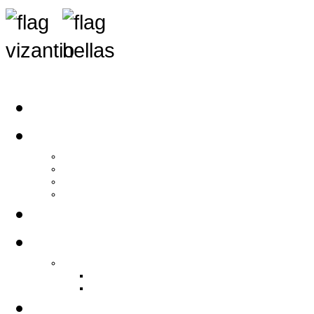
Αρχική
Αρθρογραφία
Τελευταία Νέα
Νέα Συλλόγων
Γενικά Άρθρα
Ειδήσεις - Σχόλια - Κοινωνικά
Ιστορίες Ζωής
Π.Ο.Σ.Σ.
Ιστορία Π.Ο.Σ.Σ.
Ιστορικό Ίδρυσης Π.Ο.Σ.Σ.
Βιογραφικό Π.Ο.Σ.Σ.
Χορηγοί