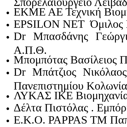
Σπορελαιουργείο Λειβαδ
ΕΚΜΕ ΑΕ Τεχνική Βιομη
EPSILON NET Όμιλος 
Dr Μπασδάνης Γεώργι
Α.Π.Θ.
Μπομπότας Βασίλειος Π
Dr Μπάτζιος Νικόλαος
Πανεπιστημίου Κολωνία
ΛΥΚΑΣ ΙΚΕ Βιομηχανία 
Δέλτα Πιστόλας . Εμπό
Ε.Κ.Ο. PAPPAS ΤΜ Παπ