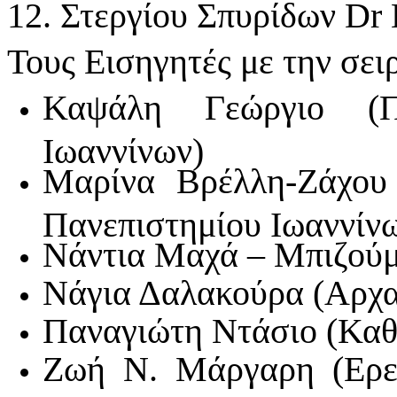
12. Στεργίου Σπυρίδων Dr
Τους Εισηγητές με την σει
Καψάλη Γεώργιο (Π
Ιωαννίνων)
Μαρίνα Βρέλλη-Ζάχου
Πανεπιστημίου Ιωαννίν
Νάντια Μαχά – Μπιζούμ
Νάγια Δαλακούρα (Αρχα
Παναγιώτη Ντάσιο (Καθ
Ζωή Ν. Μάργαρη (Ερε