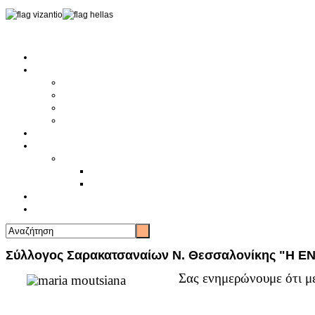
Αρχική
Αρθρογραφία
Τελευταία Νέα
Νέα Συλλόγων
Γενικά Άρθρα
Ειδήσεις - Σχόλια - Κοινωνικά
Ιστορίες Ζωής
Π.Ο.Σ.Σ.
Ιστορία Π.Ο.Σ.Σ.
Ιστορικό Ίδρυσης Π.Ο.Σ.Σ.
Βιογραφικό Π.Ο.Σ.Σ.
Χορηγοί
Επικοινωνία
Σύλλογος Σαρακατσαναίων Ν. Θεσσαλονίκης "Η ΕΝ
Σας ενημερώνουμε ότι με