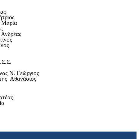
έας
ήτριος
α Μαρία
ος
 Ανδρέας
τίνος
ίνος
Σ.Σ.
εώργιος
άσιος
έας
α