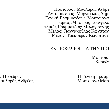
Πρόεδρος : Μουλαράς Ανδρ
Αντιπρόεδρος: Μαργιούλας Δημ
Γενική Γραμματέας : Μουτσιάν
Ταμίας :Μπούρας Ευάγγελ
Ειδικός Γραμματέας: Μαλογιάννης
Μέλος: Γιαννακούλας Κωνσταν
Μέλος: Τσεκούρας Κωνσταντ
ΕΚΠΡΟΣΩΠΟΙ ΓΙΑ ΤΗΝ Π.Ο.
Μουτσιάνας Ν. Γ
Καρυώτης Αθαν
Πρόεδρος Η Γενική Γραμματ
Μουλαράς Ανδρέας Μουτσιάνα Μαρί