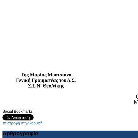
Της Μαρίας Μουτσιάνα
Γενική Γραμματέας του Δ.Σ.
Σ.Σ.Ν. Θεσ/νίκης
Ο 
Social Bookmarks
επιστροφή στην κορυφή
Αρθρογραφία