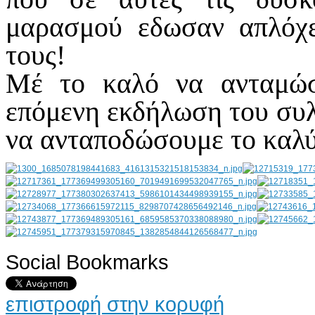
μαρασμού εδωσαν απλόχε
τους!
Μέ το καλό να ανταμώσ
επόμενη εκδήλωση του συλ
να ανταποδώσουμε το καλύ
Social Bookmarks
AdmirorGallery 4.5.0
, author/s
Vasiljevski
&
Kekeljevic
.
επιστροφή στην κορυφή