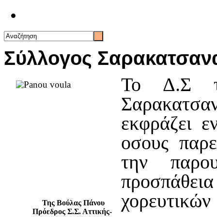
Επικοινωνία
Σύλλογος Σαρακατσανα
Το Δ.Σ τ
Σαρακατσ
εκφράζει ε
οσους παρε
την παρου
προσπάθεια
χορευτικών
Της Βούλας Πάνου
Πρόεδρος Σ.Σ. Αττικής-