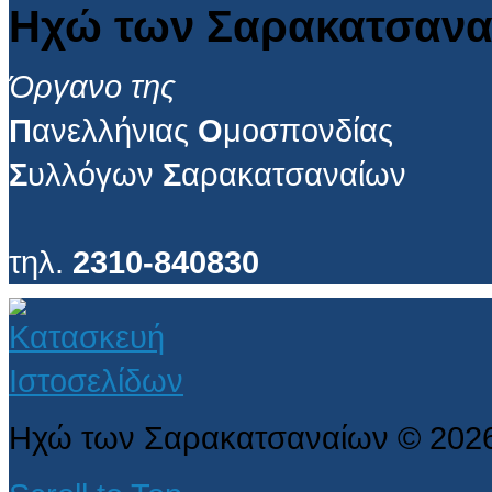
Ηχώ των Σαρακατσανα
Όργανο της
Π
ανελλήνιας
Ο
μοσπονδίας
Σ
υλλόγων
Σ
αρακατσαναίων
τηλ.
2310-840830
Ηχώ των Σαρακατσαναίων
©
202