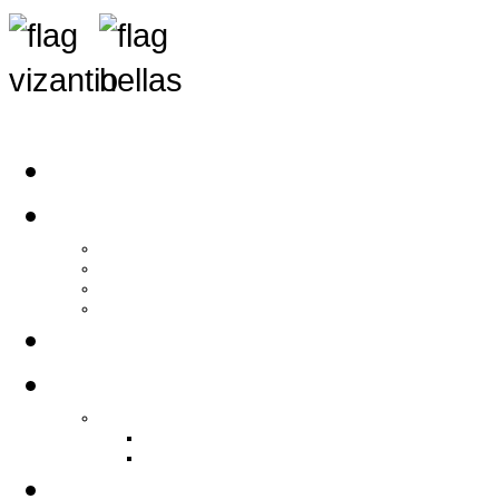
Αρχική
Αρθρογραφία
Τελευταία Νέα
Νέα Συλλόγων
Γενικά Άρθρα
Ειδήσεις - Σχόλια - Κοινωνικά
Ιστορίες Ζωής
Π.Ο.Σ.Σ.
Ιστορία Π.Ο.Σ.Σ.
Ιστορικό Ίδρυσης Π.Ο.Σ.Σ.
Βιογραφικό Π.Ο.Σ.Σ.
Χορηγοί