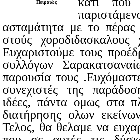
κατι που 
Πειραιώς
παριστάμ
ασταμάτητα με το πέρας
στούς χοροδιδασκαλους 
Ευχαριστούμε τους προέ
συλλόγων Σαρακατσανα
παρουσία τους .Ευχόμαστε 
συνεχιστές της παράδοσ
ιδέες, πάντα ομως στα π
διατήρησης ολων εκείνω
Τελος, θα θελαμε να ευχα
που σε αυτές τις δύσκ