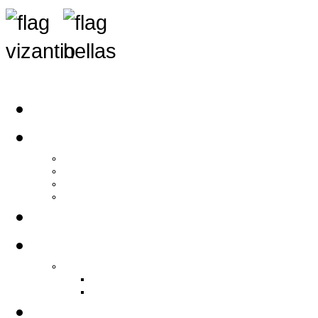
Αρχική
Αρθρογραφία
Τελευταία Νέα
Νέα Συλλόγων
Γενικά Άρθρα
Ειδήσεις - Σχόλια - Κοινωνικά
Ιστορίες Ζωής
Π.Ο.Σ.Σ.
Ιστορία Π.Ο.Σ.Σ.
Ιστορικό Ίδρυσης Π.Ο.Σ.Σ.
Βιογραφικό Π.Ο.Σ.Σ.
Χορηγοί