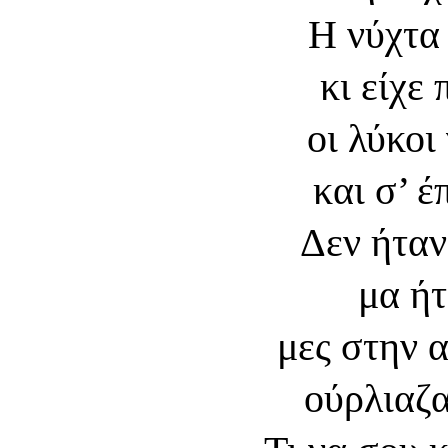
Η νύχτα
κι είχε
οι λύκοι
και σ’ έ
Δεν ήταν
μα ήτ
μες στην 
ούρλιαζα