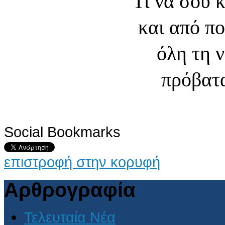
Τι να σου 
και από π
όλη τη 
πρόβατα
Social Bookmarks
επιστροφή στην κορυφή
Αρθρογραφία
Τελευταία Νέα