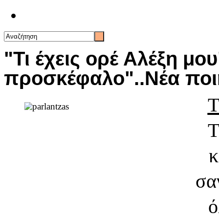
Επικοινωνία
"Τι έχεις ορέ Αλέξη μου
προσκέφαλο"..Νέα ποι
Τ
Τ
κ
σα
ό