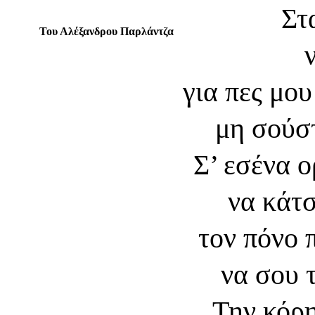
Στ
Του Αλέξανδρου Παρλάντζα
για πες μο
μη σούσ
Σ’ εσένα 
να κάτ
τον πόνο 
να σου 
Την κόρ