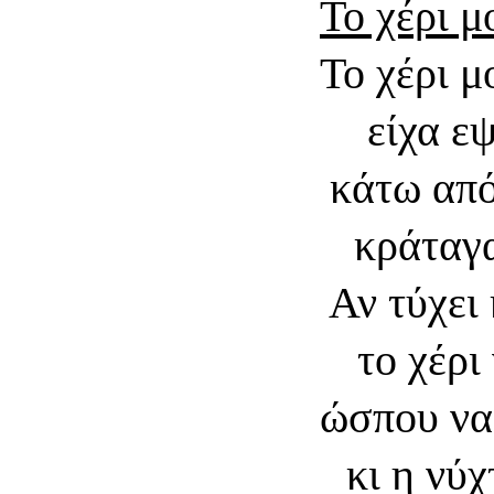
Το χέρι 
Το χέρι 
είχα ε
κάτω από
κράταγα
Αν τύχει
το χέρι
ώσπου να
κι η νύ