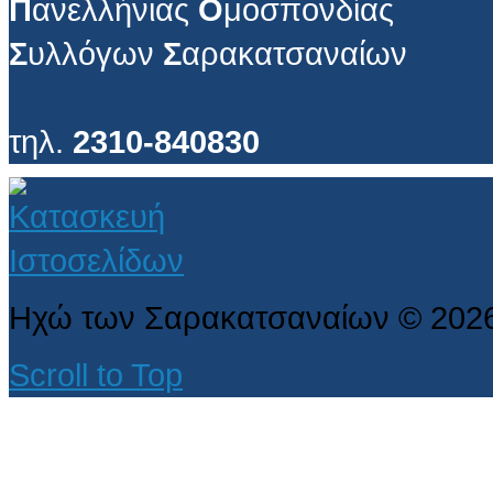
Π
ανελλήνιας
Ο
μοσπονδίας
Σ
υλλόγων
Σ
αρακατσαναίων
τηλ.
2310-840830
Ηχώ των Σαρακατσαναίων
©
202
Scroll to Top