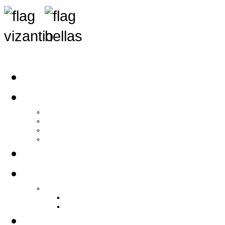
Αρχική
Αρθρογραφία
Τελευταία Νέα
Νέα Συλλόγων
Γενικά Άρθρα
Ειδήσεις - Σχόλια - Κοινωνικά
Ιστορίες Ζωής
Π.Ο.Σ.Σ.
Ιστορία Π.Ο.Σ.Σ.
Ιστορικό Ίδρυσης Π.Ο.Σ.Σ.
Βιογραφικό Π.Ο.Σ.Σ.
Χορηγοί