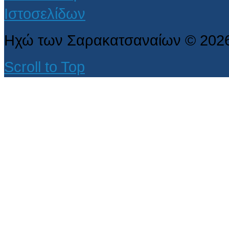
Ηχώ των Σαρακατσαναίων
©
202
Scroll to Top