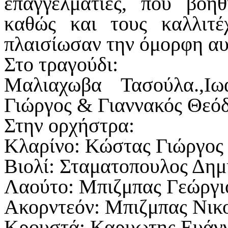
επαγγελματίες, που βο
καθώς και τους καλλιτέ
πλαισίωσαν την όμορφη αυ
Στο τραγούδι:
Μαλιαχωβα Τασούλα.,Ι
Γιώργος & Γιαννακός Θεό
Στην ορχήστρα:
Κλαρίνο: Κώστας Γιώργος
Βιολί: Σταματοπουλος Δημ
Λαούτο: Μπιζμπας Γεώργι
Ακορντεόν: Μπιζμπας Νικ
Κρουστά: Καρυωτης Ευάγγ