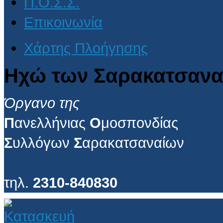
Π.Ο.Σ.Σ.
Επικοινωνία
Χάρτης Πλοήγησης
Ηχώ των Σαρακατσανα
Όργανο της
Π
ανελλήνιας
Ο
μοσπονδίας
Σ
υλλόγων
Σ
αρακατσαναίων
τηλ.
2310-840830