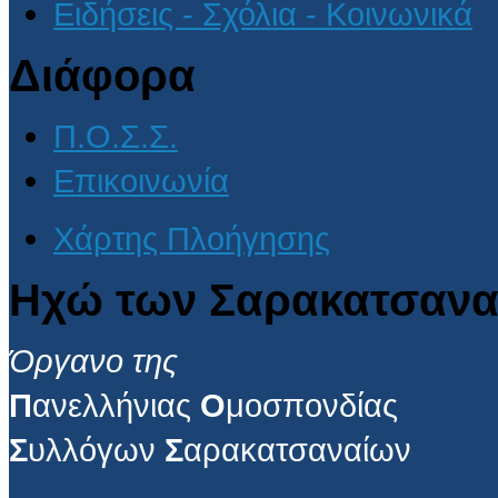
Ειδήσεις - Σχόλια - Κοινωνικά
Διάφορα
Π.Ο.Σ.Σ.
Επικοινωνία
Χάρτης Πλοήγησης
Ηχώ των Σαρακατσανα
Όργανο της
Π
ανελλήνιας
Ο
μοσπονδίας
Σ
υλλόγων
Σ
αρακατσαναίων