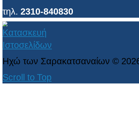
τηλ.
2310-840830
Ηχώ των Σαρακατσαναίων
©
202
Scroll to Top