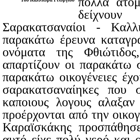
πολλά άτο
δείχνουν
Σαρακατσαναίοι - Καλλ
παρακάτω έρευνα καταγρ
ονόματα της Φθιώτιδος
απαρτίζουν οι παρακάτω σ
παρακάτω οικογένειες έχο
σαρακατσαναίηκες που 
καποιους λογους αλαξαν
προέρχονται από την οικο
Καραϊσκάκης προσπάθησ
αυτό είχε πολύ νερό και 