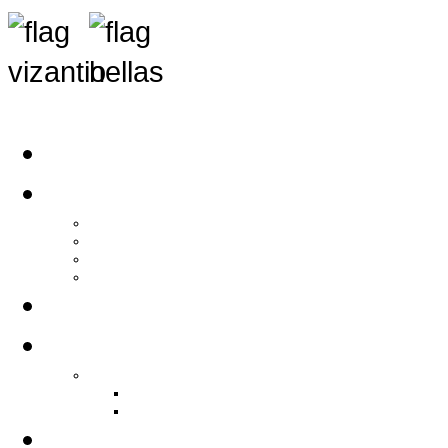
Αρχική
Αρθρογραφία
Τελευταία Νέα
Νέα Συλλόγων
Γενικά Άρθρα
Ειδήσεις - Σχόλια - Κοινωνικά
Ιστορίες Ζωής
Π.Ο.Σ.Σ.
Ιστορία Π.Ο.Σ.Σ.
Ιστορικό Ίδρυσης Π.Ο.Σ.Σ.
Βιογραφικό Π.Ο.Σ.Σ.
Χορηγοί