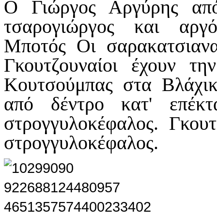
Ο Γιώργος Αργύρης από
τσαρογιώργος και αργό
Μποτός Οι σαρακατσιανα
Γκουτζουναίοι έχουν τη
Κουτσούμπας στα Βλάχικ
από δέντρο κατ' επέκ
στρογγυλοκέφαλος. Γκουτ
στρογγυλοκέφαλος.