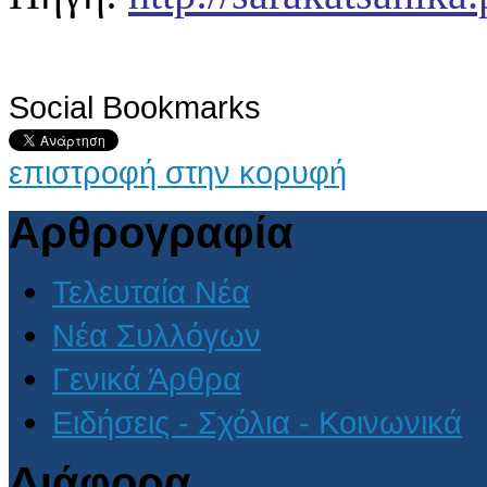
Social Bookmarks
επιστροφή στην κορυφή
Αρθρογραφία
Τελευταία Νέα
Νέα Συλλόγων
Γενικά Άρθρα
Ειδήσεις - Σχόλια - Κοινωνικά
Διάφορα