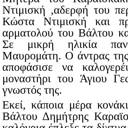
Ντιμισκή ,αδερφή του π
Κώστα Ντιμισκή και π
αρματολού του Βάλτου κ
Σε μικρή ηλικία παντ
Μαυρομάτη. Ο άντρας της
αποφάσισε να καλογερέ
μοναστήρι του Άγιου Γε
γνωστός της.
Εκεί, κάποια μέρα κονάκ
Βάλτου Δημήτρης Καραϊσ
καλόγρια έπλεξε τα δίχτυα