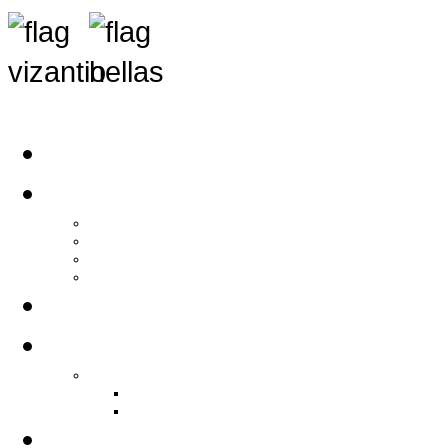
Αρχική
Αρθρογραφία
Τελευταία Νέα
Νέα Συλλόγων
Γενικά Άρθρα
Ειδήσεις - Σχόλια - Κοινωνικά
Ιστορίες Ζωής
Π.Ο.Σ.Σ.
Ιστορία Π.Ο.Σ.Σ.
Ιστορικό Ίδρυσης Π.Ο.Σ.Σ.
Βιογραφικό Π.Ο.Σ.Σ.
Χορηγοί