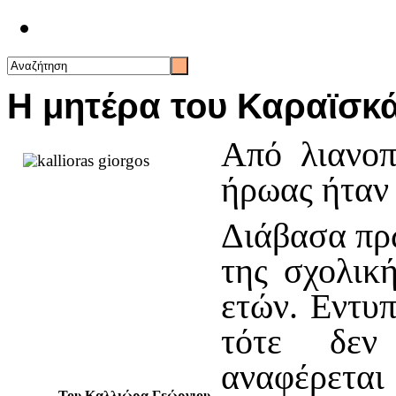
Επικοινωνία
Η μητέρα του Καραϊσκ
Από λιανοπ
ήρωας ήταν
Διάβασα πρώ
της σχολικ
ετών. Εντυ
τότε δεν
αναφέρετ
Του Καλλιώρα Γεώργιου