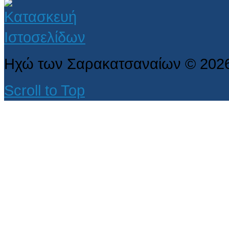
Ηχώ των Σαρακατσαναίων
©
202
Scroll to Top