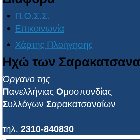
Π.Ο.Σ.Σ.
Επικοινωνία
Χάρτης Πλοήγησης
Ηχώ των Σαρακατσανα
Όργανο της
Π
ανελλήνιας
Ο
μοσπονδίας
Σ
υλλόγων
Σ
αρακατσαναίων
τηλ.
2310-840830