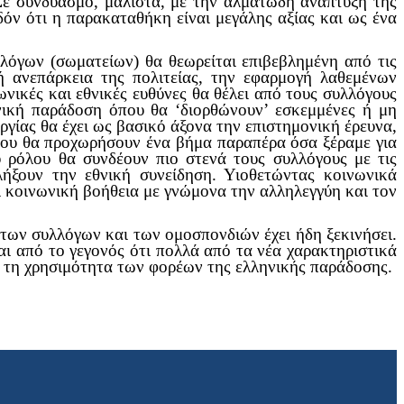
 Σε συνδυασμό, μάλιστα, με την αλματώδη ανάπτυξη της
δόν ότι η παρακαταθήκη είναι μεγάλης αξίας και ως ένα
λόγων (σωματείων) θα θεωρείται επιβεβλημένη από τις
ή ανεπάρκεια της πολιτείας, την εφαρμογή λαθεμένων
ωνικές και εθνικές ευθύνες θα θέλει από τους συλλόγους
ηνική παράδοση όπου θα ‘διορθώνουν’ εσκεμμένες ή μη
ργίας θα έχει ως βασικό άξονα την επιστημονική έρευνα,
που θα προχωρήσουν ένα βήμα παραπέρα όσα ξέραμε για
υ ρόλου θα συνδέουν πιο στενά τους συλλόγους με τις
λήξουν την εθνική συνείδηση. Υιοθετώντας κοινωνικά
ι κοινωνική βοήθεια με γνώμονα την αλληλεγγύη και τον
ο των συλλόγων και των ομοσπονδιών έχει ήδη ξεκινήσει.
ι από το γεγονός ότι πολλά από τα νέα χαρακτηριστικά
αι τη χρησιμότητα των φορέων της ελληνικής παράδοσης.