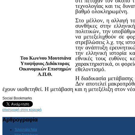
ότι πέτυχαν τον σκοπό τ
τεχνολογίας και τις δυν
βαθμό ολοκληρωμένη.
Στο μέλλον, η αλλαγή τ
συνθήκες στην ελληνική
πολιτικών, την υποβάθμι
να μετεξελιχθούν σε φο
στρεβλώσεις λ.χ. της ιστ
την ανάπτυξη ερευνητικ
την ελληνική ιστορία κ
εθνικές τους ευθύνες κ
Του Κων/νου Μουτσιάνα
χαρακτηριστικά, οι φορε
Υποψήφιος Διδάκτορας
εθελοντισμό.
Οικονομικών Επιστημών
Α.Π.Θ.
Η διαδικασία μετάβασης 
Δεν αποτελεί μακροπρόθ
έχουν υιοθετηθεί. Η μετάβαση και η μετεξέλιξη στον ν
Social Bookmarks
επιστροφή στην κορυφή
Αρθρογραφία
Τελευταία Νέα
Νέα Συλλόγων