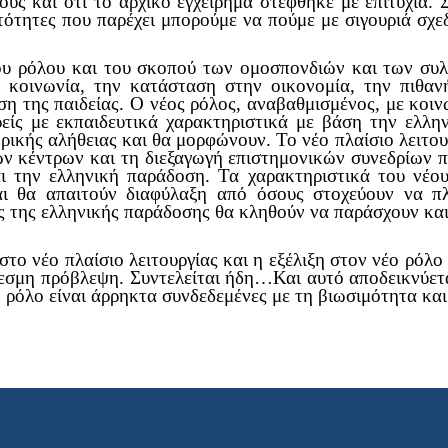
ους και ότι το αρχικό εγχείρημα στέφθηκε με επιτυχία.
ατότητες που παρέχει μπορούμε να πούμε με σιγουριά σχε
ου ρόλου και του σκοπού των ομοσπονδιών και των συλ
 κοινωνία, την κατάσταση στην οικονομία, την πιθαν
ση της παιδείας. Ο νέος ρόλος, αναβαθμισμένος, με κοιν
ρείς με εκπαιδευτικά χαρακτηριστικά με βάση την ελλ
ορικής αλήθειας και θα μορφώνουν. Το νέο πλαίσιο λειτου
ών κέντρων και τη διεξαγωγή επιστημονικών συνεδρίων 
αι την ελληνική παράδοση. Τα χαρακτηριστικά του νέο
αι θα απαιτούν διαφύλαξη από όσους στοχεύουν να π
ίς της ελληνικής παράδοσης θα κληθούν να παράσχουν κα
στο νέο πλαίσιο λειτουργίας και η εξέλιξη στον νέο ρόλ
εσμη πρόβλεψη. Συντελείται ήδη…Και αυτό αποδεικνύετα
έο ρόλο είναι άρρηκτα συνδεδεμένες με τη βιωσιμότητα κ