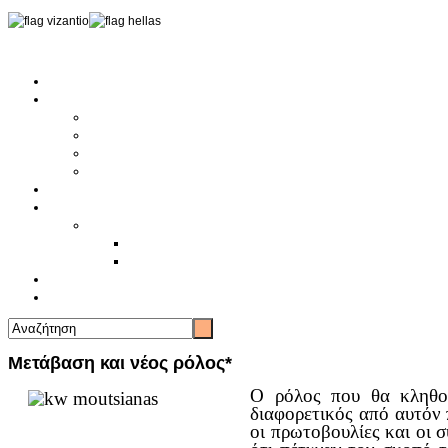
Αρχική
Αρθρογραφία
Τελευταία Νέα
Νέα Συλλόγων
Γενικά Άρθρα
Ειδήσεις - Σχόλια - Κοινωνικά
Ιστορίες Ζωής
Π.Ο.Σ.Σ.
Ιστορία Π.Ο.Σ.Σ.
Ιστορικό Ίδρυσης Π.Ο.Σ.Σ.
Βιογραφικό Π.Ο.Σ.Σ.
Χορηγοί
Επικοινωνία
Μετάβαση και νέος ρόλος*
Ο ρόλος που θα κληθού
διαφορετικός από αυτόν 
οι πρωτοβουλίες και οι σ