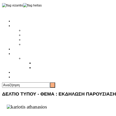
Αρχική
Αρθρογραφία
Τελευταία Νέα
Νέα Συλλόγων
Γενικά Άρθρα
Ειδήσεις - Σχόλια - Κοινωνικά
Ιστορίες Ζωής
Π.Ο.Σ.Σ.
Ιστορία Π.Ο.Σ.Σ.
Ιστορικό Ίδρυσης Π.Ο.Σ.Σ.
Βιογραφικό Π.Ο.Σ.Σ.
Χορηγοί
Επικοινωνία
ΔΕΛΤΙΟ ΤΥΠΟΥ - ΘΕΜΑ : ΕΚΔΗΛΩΣΗ ΠΑΡΟΥΣΙΑΣΗ