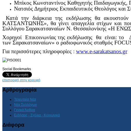
Μπίκος Κωνσταντίνος Καθηγητής Παιδαγωγικής, Π
Νατσιός Δημήτριος Εκπαιδευτικός Θεολόγος και Σ
Κατά την διάρκεια της εκδήλωσης θα ακουστούν
ΚΑΤΣΑΝΤΩΝΗΣ», θα γίνει απαγγελία στίχων και ποι
Συλλόγου Σαρακατσαναίων Ν. Θεσσαλονίκης «Η ΕΝΩΣΗ
Χορηγοί Επικοινωνίας της εκδήλωσης θα είναι: το 
των Σαρακατσαναίων» ο ραδιοφωνικός σταθμός FOC
Για περισσότερες πληροφορίες :
www.e-sarakatsanos.gr
Social Bookmarks
επιστροφή στην κορυφή
Αρθρογραφία
Τελευταία Νέα
Νέα Συλλόγων
Γενικά Άρθρα
Ειδήσεις - Σχόλια - Κοινωνικά
Διάφορα