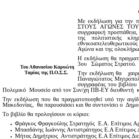
Με εκδήλωση για την π
ΣΤΟΥΣ ΑΓΩΝΕΣ ΤΟΥ ΕΘ
συγγραφική προσπάθεια, 
της πολιτιστικής κλ
εθνικοαπελευθερωτικούς
Αγώνα και της ολοκλήρω
Η εκδήλωση θα πραγματο
3ου Σώματος Στρατού.
Του Αθανασίου Καρυώτη
Ταμίας της Π.Ο.Σ.Σ.
Tην εκδήλωση θα χαιρε
Παναγιώτατος Μητροπολ
συγγραφέας του βιβλίου
Πολεμικό Μουσείο από τον Συν/χη ΠΒ-ΕΥ διευθυντή κ
Την εκδήλωση που θα πραγματοποιηθεί υπό την αιγί
Μακεδονίας, θα παρουσιάσει και θα συντονίσει ο Δημο
Το βιβλίο θα προλογίσουν οι κύριοι:
Φράγκος Φραγκούλης Στρατηγός Ε.Α. Επίτιμος Αρ
Μπασδάνης Ιωάννης Αντιστράτηγος Ε.Α Επίτιμος 
Μήτας Δημήτριος Αντιστράτηγος Ε.Α Επίτιμος Δι