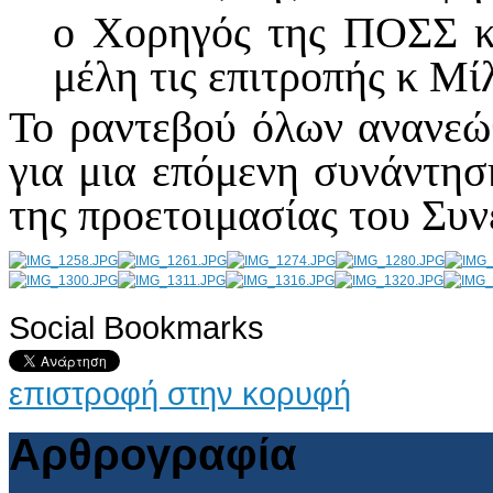
ο Χορηγός της ΠΟΣΣ κ
μέλη τις επιτροπής κ Μ
Το ραντεβού όλων ανανεώ
για μια επόμενη συνάντησ
της προετοιμασίας του Συν
Social Bookmarks
AdmirorGallery 4.5.0
, author/s
Vasiljevski
&
Kekeljevic
.
επιστροφή στην κορυφή
Αρθρογραφία