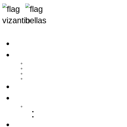
Αρχική
Αρθρογραφία
Τελευταία Νέα
Νέα Συλλόγων
Γενικά Άρθρα
Ειδήσεις - Σχόλια - Κοινωνικά
Ιστορίες Ζωής
Π.Ο.Σ.Σ.
Ιστορία Π.Ο.Σ.Σ.
Ιστορικό Ίδρυσης Π.Ο.Σ.Σ.
Βιογραφικό Π.Ο.Σ.Σ.
Χορηγοί