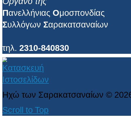
Όργανο της
Π
ανελλήνιας
Ο
μοσπονδίας
Σ
υλλόγων
Σ
αρακατσαναίων
τηλ.
2310-840830
Ηχώ των Σαρακατσαναίων
©
202
Scroll to Top