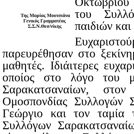
Οκτωβρίου 
του Συλλό
Της Μαρίας Μουτσιάνα
Γενικός Γραμματέας
παιδιών και
Σ.Σ.Ν.Θεσ/νίκης
Ευχαριστ
παρευρέθησαν στο ξεκίνημ
μαθητές. Ιδιάιτερες ευχα
οποίος στο λόγο του μ
Σαρακατσαναίων, στον
Ομοσπονδίας Συλλογών 
Γεώργιο και τον ταμία 
Συλλόγων Σαρακατσαναί