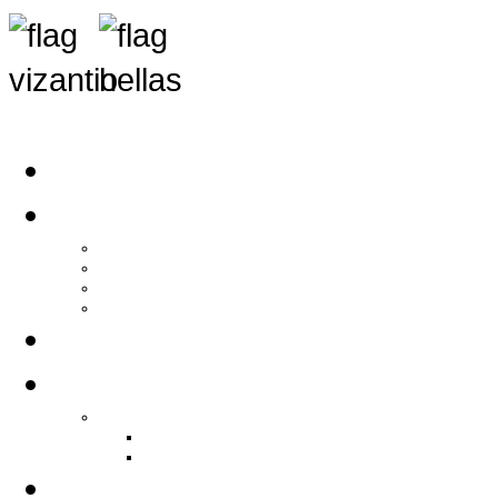
Αρχική
Αρθρογραφία
Τελευταία Νέα
Νέα Συλλόγων
Γενικά Άρθρα
Ειδήσεις - Σχόλια - Κοινωνικά
Ιστορίες Ζωής
Π.Ο.Σ.Σ.
Ιστορία Π.Ο.Σ.Σ.
Ιστορικό Ίδρυσης Π.Ο.Σ.Σ.
Βιογραφικό Π.Ο.Σ.Σ.
Χορηγοί