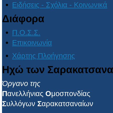
Ειδήσεις - Σχόλια - Κοινωνικά
Διάφορα
Π.Ο.Σ.Σ.
Επικοινωνία
Χάρτης Πλοήγησης
Ηχώ των Σαρακατσανα
Όργανο της
Π
ανελλήνιας
Ο
μοσπονδίας
Σ
υλλόγων
Σ
αρακατσαναίων