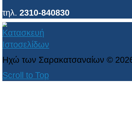
τηλ.
2310-840830
Ηχώ των Σαρακατσαναίων
©
202
Scroll to Top