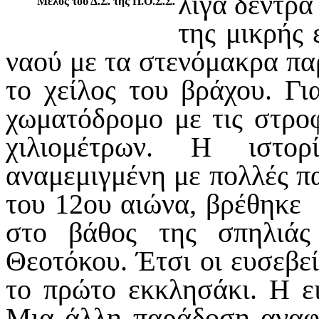
λίγα δέντρα
Μέλος του Δ.Σ. της Π.Ο.Σ.Σ.
της μικρής
ναού με τα στενόμακρα πα
το χείλος του βράχου. Γ
χωματόδρομο με τις στρο
χιλιομέτρων. Η ιστορ
αναμεμιγμένη με πολλές πα
του 12ου αιώνα, βρέθηκε 
στο βάθος της σπηλιάς
Θεοτόκου. Έτσι οι ευσεβεί
το πρώτο εκκλησάκι. Η ε
Μια άλλη παράδοση αναφέ