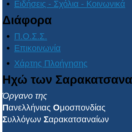
Ειδήσεις - Σχόλια - Κοινωνικά
Διάφορα
Π.Ο.Σ.Σ.
Επικοινωνία
Χάρτης Πλοήγησης
Ηχώ των Σαρακατσανα
Όργανο της
Π
ανελλήνιας
Ο
μοσπονδίας
Σ
υλλόγων
Σ
αρακατσαναίων