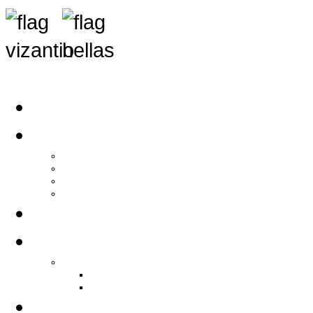
Αρχική
Αρθρογραφία
Τελευταία Νέα
Νέα Συλλόγων
Γενικά Άρθρα
Ειδήσεις - Σχόλια - Κοινωνικά
Ιστορίες Ζωής
Π.Ο.Σ.Σ.
Ιστορία Π.Ο.Σ.Σ.
Ιστορικό Ίδρυσης Π.Ο.Σ.Σ.
Βιογραφικό Π.Ο.Σ.Σ.
Χορηγοί