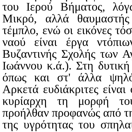
του Ιερού Βήματος, λόγ
Μικρό, αλλά θαυμαστής 
τέμπλο, ενώ οι εικόνες τό
ναού είναι έργα ντόπι
Βυζαντινής Σχολής των Α
Ιωάννου κ.ά.). Στη δυτική
όπως και στ' άλλα ψηλ
Αρκετά ευδιάκριτες είναι 
κυρίαρχη τη μορφή το
προήλθαν προφανώς από τη
της υγρότητας του σπηλα