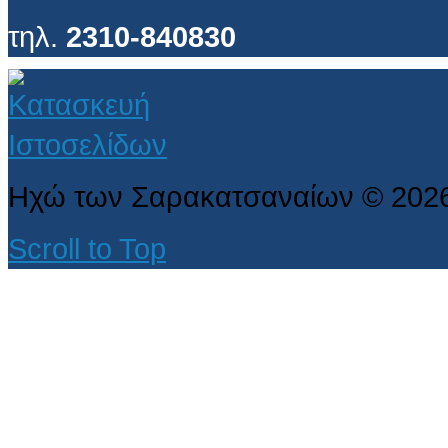
τηλ.
2310-840830
Ηχώ των Σαρακατσαναίων
©
202
Scroll to Top