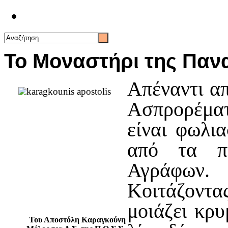
Επικοινωνία
Το Μοναστήρι της Πανα
Απέναντι απ
Ασπρορέματ
είναι φωλι
από τα π
Αγράφων.
Κοιτάζοντ
μοιάζει κρ
Του Αποστόλη Καραγκούνη