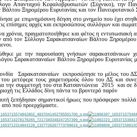
λογο Απανταχού Κεφαλοβρυσιωτών (Σύχνικο), την Πα
 Βάλτου Ξηρομέρου Ευρυτανίας και τον Πανευρυτανικό 
σε με επιμνημόσυνη δέηση στο μνημείο που έχει στηθεί
ις επίσημες αρχές και εκπροσώπους συλλόγων και σωματ
 χρόνια, πραγματοποιήθηκε και φέτος η εντυπωσιακή 
 από τον Σύλλογο Σαρακατσαναίων Βάλτου Ξηρομέρου Ε
ενοι.
κε με την παρουσίαση γνήσιων σαρακατσάνικων χο
λόγου Σαρακατσαναίων Βάλτου Ξηρομέρου Ευρυτανίας μ
νδία Σαρακατσαναίων εκπροσώπησε το μέλος του ΔΣ 
 του μετέφερε τους χαιρετισμούς όλου του ΔΣ και συν
ια την συμμετοχή του στα Κατσαντώνεια 2015 και σε 
ριοχή τις Ελλάδος δίνη πάντα το βροντερό παρόν
υτή ξεπήδησαν σημαντικοί ήρωες που πρόσφεραν πολλά σ
ε από πού προερχόμαστε.