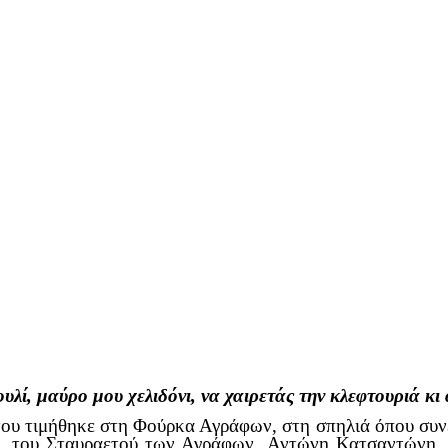
λί, μαύρο μου χελιδόνι, να χαιρετάς την κλεφτουριά κι
υ τιμήθηκε στη Φούρκα Αγράφων, στη σπηλιά όπου συνε
ας, του Σταυραετού των Αγράφων Αντώνη Κατσαντώνη.