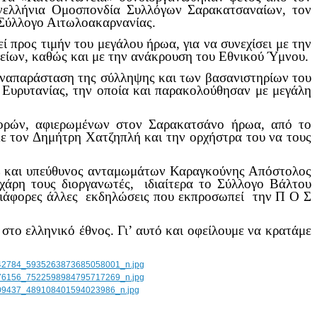
νελλήνια Ομοσπονδία Συλλόγων Σαρακατσαναίων, τον
Σύλλογο Αιτωλοακαρνανίας.
 προς τιμήν του μεγάλου ήρωα, για να συνεχίσει με την
είων, καθώς και με την ανάκρουση του Εθνικού Ύμνου.
αναπαράσταση της σύλληψης και των βασανιστηρίων του
υρυτανίας, την οποία και παρακολούθησαν με μεγάλη
ρών, αφιερωμένων στον Σαρακατσάνο ήρωα, από το
ε τον Δημήτρη Χατζηπλή και την ορχήστρα του να τους
και υπεύθυνος ανταμωμάτων Καραγκούνης Απόστολος
εχάρη τους διοργανωτές, ιδιαίτερα το Σύλλογο Βάλτου
διάφορες άλλες εκδηλώσεις που εκπροσωπεί την Π Ο Σ
το ελληνικό έθνος. Γι’ αυτό και οφείλουμε να κρατάμε