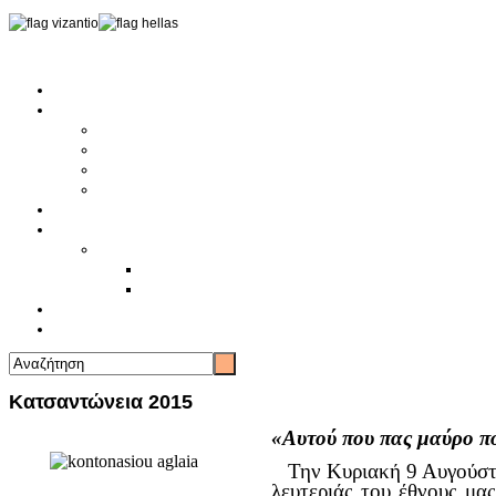
Αρχική
Αρθρογραφία
Τελευταία Νέα
Νέα Συλλόγων
Γενικά Άρθρα
Ειδήσεις - Σχόλια - Κοινωνικά
Ιστορίες Ζωής
Π.Ο.Σ.Σ.
Ιστορία Π.Ο.Σ.Σ.
Ιστορικό Ίδρυσης Π.Ο.Σ.Σ.
Βιογραφικό Π.Ο.Σ.Σ.
Χορηγοί
Επικοινωνία
Κατσαντώνεια 2015
«Αυτού που πας μαύρο που
Την Κυριακή 9 Αυγούστο
λευτεριάς του έθνους μ