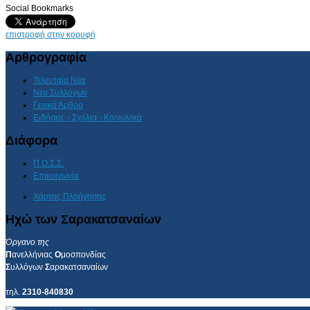
Social Bookmarks
AdmirorGallery 4.5.0
, author/s
Vasiljevski
&
Kekeljevic
.
επιστροφή στην κορυφή
Αρθρογραφία
Τελευταία Νέα
Νέα Συλλόγων
Γενικά Άρθρα
Ειδήσεις - Σχόλια - Κοινωνικά
Διάφορα
Π.Ο.Σ.Σ.
Επικοινωνία
Χάρτης Πλοήγησης
Ηχώ των Σαρακατσαναίων
Όργανο της
Π
ανελλήνιας
Ο
μοσπονδίας
Σ
υλλόγων
Σ
αρακατσαναίων
τηλ.
2310-840830