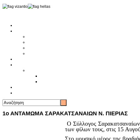
Αρχική
Αρθρογραφία
Τελευταία Νέα
Νέα Συλλόγων
Γενικά Άρθρα
Ειδήσεις - Σχόλια - Κοινωνικά
Ιστορίες Ζωής
Π.Ο.Σ.Σ.
Ιστορία Π.Ο.Σ.Σ.
Ιστορικό Ίδρυσης Π.Ο.Σ.Σ.
Βιογραφικό Π.Ο.Σ.Σ.
Χορηγοί
Επικοινωνία
1ο ΑΝΤΑΜΩΜΑ ΣΑΡΑΚΑΤΣΑΝΑΙΩΝ Ν. ΠΙΕΡΙΑΣ
Ο Σύλλογος Σαρακατσαναίων 
των φίλων τους, στις 15 Αυγο
Στο μουσικό μέρος της βραδιά