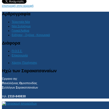
επιστροφή στην κορυφή
Αρθρογραφία
Τελευταία Νέα
Νέα Συλλόγων
Γενικά Άρθρα
Ειδήσεις - Σχόλια - Κοινωνικά
Διάφορα
Π.Ο.Σ.Σ.
Επικοινωνία
Χάρτης Πλοήγησης
Ηχώ των Σαρακατσαναίων
Όργανο της
Π
ανελλήνιας
Ο
μοσπονδίας
Σ
υλλόγων
Σ
αρακατσαναίων
τηλ.
2310-840830