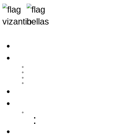
Αρχική
Αρθρογραφία
Τελευταία Νέα
Νέα Συλλόγων
Γενικά Άρθρα
Ειδήσεις - Σχόλια - Κοινωνικά
Ιστορίες Ζωής
Π.Ο.Σ.Σ.
Ιστορία Π.Ο.Σ.Σ.
Ιστορικό Ίδρυσης Π.Ο.Σ.Σ.
Βιογραφικό Π.Ο.Σ.Σ.
Χορηγοί