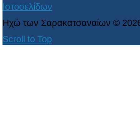
Ηχώ των Σαρακατσαναίων
©
202
Scroll to Top