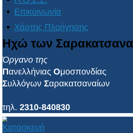
Επικοινωνία
Χάρτης Πλοήγησης
Ηχώ των Σαρακατσανα
Όργανο της
Π
ανελλήνιας
Ο
μοσπονδίας
Σ
υλλόγων
Σ
αρακατσαναίων
τηλ.
2310-840830