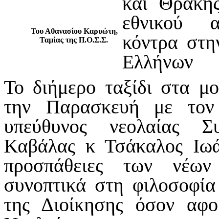
και Θράκης
εθνικού α
Του Αθανασίου Καρυώτη,
κόντρα στη
Ταμίας της Π.Ο.Σ.Σ.
Ελλήνων
Το διήμερο ταξίδι στα μ
την Παρασκευή με τον
υπεύθυνος νεολαίας Σ
Καβάλας κ Τσάκαλος Ιωά
προσπάθειες των νέων
συνοπτικά στη φιλοσοφία 
της Διοίκησης όσον αφο