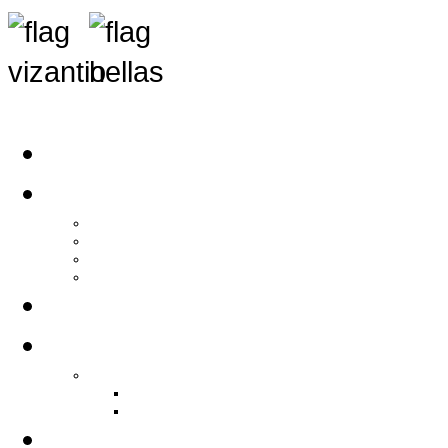
Αρχική
Αρθρογραφία
Τελευταία Νέα
Νέα Συλλόγων
Γενικά Άρθρα
Ειδήσεις - Σχόλια - Κοινωνικά
Ιστορίες Ζωής
Π.Ο.Σ.Σ.
Ιστορία Π.Ο.Σ.Σ.
Ιστορικό Ίδρυσης Π.Ο.Σ.Σ.
Βιογραφικό Π.Ο.Σ.Σ.
Χορηγοί