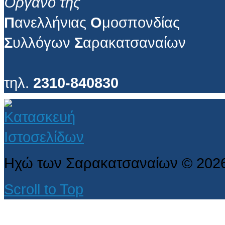
Όργανο της
Π
ανελλήνιας
Ο
μοσπονδίας
Σ
υλλόγων
Σ
αρακατσαναίων
τηλ.
2310-840830
Ηχώ των Σαρακατσαναίων
©
202
Scroll to Top