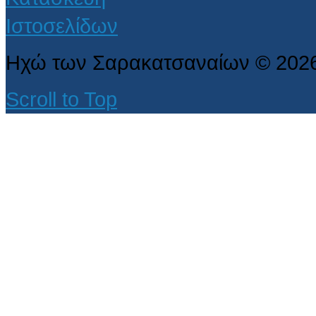
Ηχώ των Σαρακατσαναίων
©
202
Scroll to Top