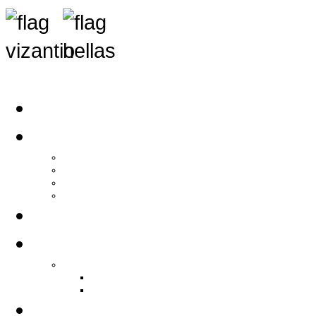
Αρχική
Αρθρογραφία
Τελευταία Νέα
Νέα Συλλόγων
Γενικά Άρθρα
Ειδήσεις - Σχόλια - Κοινωνικά
Ιστορίες Ζωής
Π.Ο.Σ.Σ.
Ιστορία Π.Ο.Σ.Σ.
Ιστορικό Ίδρυσης Π.Ο.Σ.Σ.
Βιογραφικό Π.Ο.Σ.Σ.
Χορηγοί