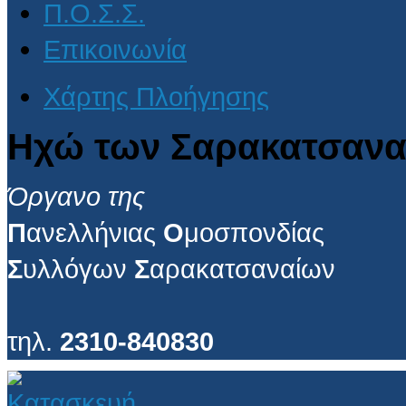
Π.Ο.Σ.Σ.
Επικοινωνία
Χάρτης Πλοήγησης
Ηχώ των Σαρακατσανα
Όργανο της
Π
ανελλήνιας
Ο
μοσπονδίας
Σ
υλλόγων
Σ
αρακατσαναίων
τηλ.
2310-840830