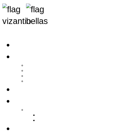
Αρχική
Αρθρογραφία
Τελευταία Νέα
Νέα Συλλόγων
Γενικά Άρθρα
Ειδήσεις - Σχόλια - Κοινωνικά
Ιστορίες Ζωής
Π.Ο.Σ.Σ.
Ιστορία Π.Ο.Σ.Σ.
Ιστορικό Ίδρυσης Π.Ο.Σ.Σ.
Βιογραφικό Π.Ο.Σ.Σ.
Χορηγοί