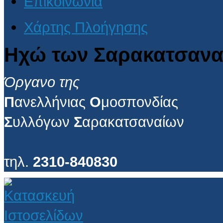
Επικοινωνία
Χάρτης Πλοήγησης
Ηχώ των Σαρακατσανα
Όργανο της
Π
ανελλήνιας
Ο
μοσπονδίας
Σ
υλλόγων
Σ
αρακατσαναίων
τηλ.
2310-840830