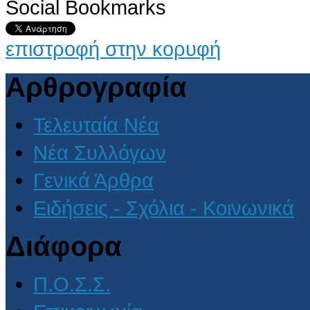
Social Bookmarks
επιστροφή στην κορυφή
Αρθρογραφία
Τελευταία Νέα
Νέα Συλλόγων
Γενικά Άρθρα
Ειδήσεις - Σχόλια - Κοινωνικά
Διάφορα
Π.Ο.Σ.Σ.