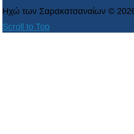
Ηχώ των Σαρακατσαναίων
©
202
Scroll to Top