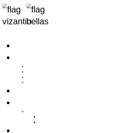
Αρχική
Αρθρογραφία
Τελευταία Νέα
Νέα Συλλόγων
Γενικά Άρθρα
Ειδήσεις - Σχόλια - Κοινωνικά
Ιστορίες Ζωής
Π.Ο.Σ.Σ.
Ιστορία Π.Ο.Σ.Σ.
Ιστορικό Ίδρυσης Π.Ο.Σ.Σ.
Βιογραφικό Π.Ο.Σ.Σ.
Χορηγοί