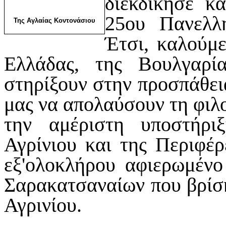
διεκδίκησε κ
25ου Πανελλη
Της Αγλαίας Κοντονάσιου
Έτσι
, καλούμ
Ελλάδας, της Βουλγαρ
στηρίξουν στην προσπάθει
μας να απολαύσουν τη φιλο
την αμέριστη υποστήρι
Αγρίνιου και της Περιφέρ
εξ'ολοκλήρου αφιερωμένο
Σαρακατσαναίων που βρίσκ
Αγρινίου.