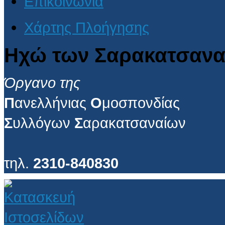
Επικοινωνία
Χάρτης Πλοήγησης
Ηχώ των Σαρακατσανα
Όργανο της
Π
ανελλήνιας
Ο
μοσπονδίας
Σ
υλλόγων
Σ
αρακατσαναίων
τηλ.
2310-840830