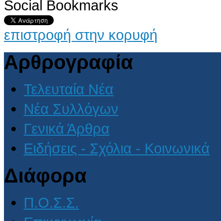
Social Bookmarks
επιστροφή στην κορυφή
Αρθρογραφία
Τελευταία Νέα
Νέα Συλλόγων
Γενικά Άρθρα
Ειδήσεις - Σχόλια - Κοινωνικά
Διάφορα
Π.Ο.Σ.Σ.