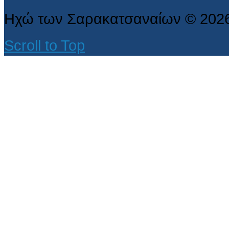
Ηχώ των Σαρακατσαναίων
©
202
Scroll to Top