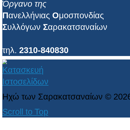
Όργανο της
Π
ανελλήνιας
Ο
μοσπονδίας
Σ
υλλόγων
Σ
αρακατσαναίων
τηλ.
2310-840830
Ηχώ των Σαρακατσαναίων
©
202
Scroll to Top