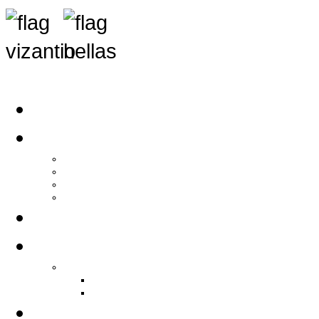
Αρχική
Αρθρογραφία
Τελευταία Νέα
Νέα Συλλόγων
Γενικά Άρθρα
Ειδήσεις - Σχόλια - Κοινωνικά
Ιστορίες Ζωής
Π.Ο.Σ.Σ.
Ιστορία Π.Ο.Σ.Σ.
Ιστορικό Ίδρυσης Π.Ο.Σ.Σ.
Βιογραφικό Π.Ο.Σ.Σ.
Χορηγοί