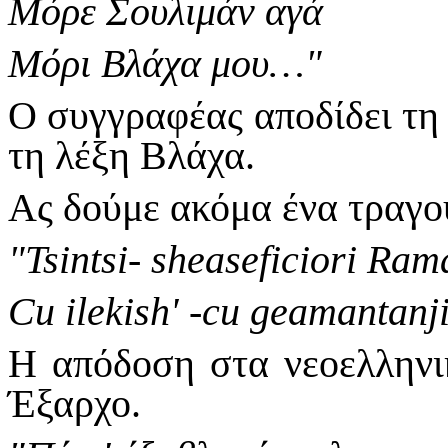
Μόρε Σουλιμάν αγά
Μόρι Βλάχα μου…"
Ο συγγραφέας αποδίδει τη
τη λέξη Βλάχα.
Ας δούμε ακόμα ένα τραγούδ
"Tsintsi- sheaseficiori Ram
Cu ilekish' -cu geamantan
Η απόδοση στα νεοελληνικ
Έξαρχο.