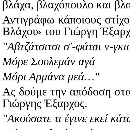
βλάχα, βλα­χόπουλο και βλ
Αντιγράφω κάποιους στίχου
Βλά­χοι» του Γιώργη Έξαρχ
"Αβτζάτσιτσι σ'-φάτσι ν-γκι
Μόρε Σουλεμάν αγά
Μόρι Αρμάνα μεά…"
Ας δούμε την απόδοση στα
Γιώργης Έξαρχος.
"Ακούσατε τι έγινε εκεί κά