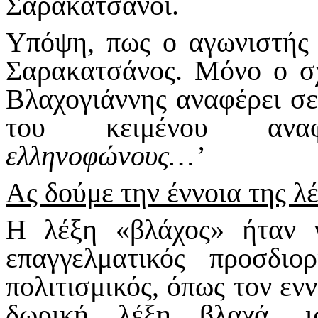
Σαρακατσάνοι.
Υπόψη, πως ο αγωνιστής 
Σαρακατσάνος. Μόνο ο σ
Βλαχογιάννης αναφέρει σε
του κειμένου ανα
ελληνοφώνους…’
Ας δούμε την έννοια της λ
Η λέξη «βλάχος» ήταν 
επαγγελματικός προσδιο
πολιτισμικός, όπως τον εν
δωρική λέξη βλαχά, ι