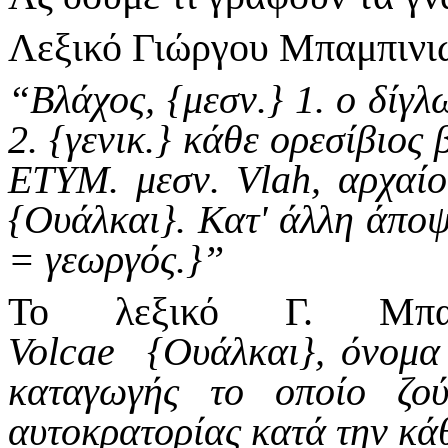
Λεξικό Γιώργου Μπαμπινιώ
“Βλάχος, {μεσν.} 1. ο δίγ
2. {γενικ.} κάθε ορεσίβιος
ΕΤΥΜ. μεσν. Vlah, αρχαίο 
{Ουάλκαι}. Κατ' άλλη άποψ
= γεωργός.}”
Το λεξικό Γ. Μπαμ
Volcae {Ουάλκαι}, όνομα 
καταγωγής το οποίο ζο
αυτοκρατορίας κατά την κά