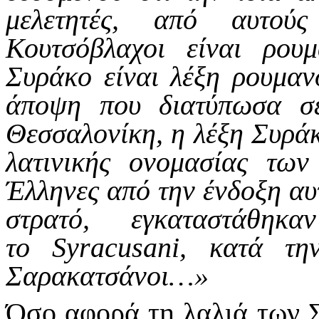
μελετητές, από αυτού
Κουτσόβλαχοι είναι ρου
Συράκο είναι λέξη ρουμαν
άποψη που διατύπωσα σ
Θεσσαλονίκη, η λέξη Συράκ
λατινικής ονομασίας τω
Έλληνες από την ένδοξη αυ
στρατό, εγκαταστάθη
το
Syracusani
, κατά τη
Σαρακατσάνοι…»
Όσο αφορά τη λαλιά των 