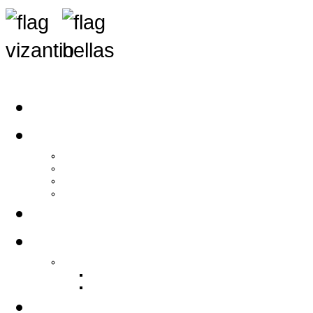
Αρχική
Αρθρογραφία
Τελευταία Νέα
Νέα Συλλόγων
Γενικά Άρθρα
Ειδήσεις - Σχόλια - Κοινωνικά
Ιστορίες Ζωής
Π.Ο.Σ.Σ.
Ιστορία Π.Ο.Σ.Σ.
Ιστορικό Ίδρυσης Π.Ο.Σ.Σ.
Βιογραφικό Π.Ο.Σ.Σ.
Χορηγοί