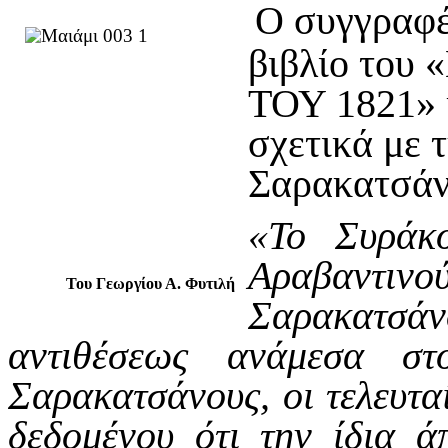
Ο συγγραφέ
βιβλίο το
ΤΟΥ 1821» κ
σχετικά με 
Σαρακατσάν
«Το Συράκ
Αραβαντιν
Του Γεωργίου Α. Φυτιλή
Σαρακατσά
αντιθέσεως ανάμεσα στ
Σαρακατσάνους, οι τελευταί
δεδομένου ότι την ίδια 