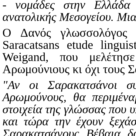
- νομάδες στην Ελλάδα
ανατολικής Μεσογείου. Mια
O Δανός γλωσσολόγος 
Saracatsans etude lingui
Weigand, που μελέτησ
Αρωμούνιους κι όχι τους 
"Αν οι Σαρακατσάνοι συ
Αρωμούνους, θα περιμένα
στοιχεία της γλώσ­σας που 
και τώρα την έχουν ξεχάσ
Σαρακατσάνους. Βέβαια, δα