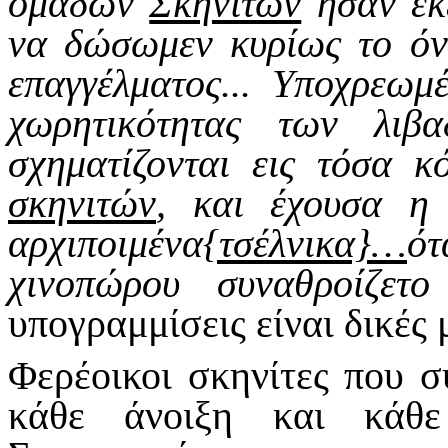
ομάδων
Σκηνιτών
ήσαν εκε
να δώσωμεν κυρίως το όνο
επαγγέλματος... Υποχρεωμ
χωρητικότητας των λιβ
σχηματίζονται εις τόσα κ
σκηνιτών
, και έχουσα η
αρχιποιμένα
{τσέλνικα}…
ό
χινοπώρου συναθροίζετο
υπογραμμίσεις είναι δικές
Φερέοικοι σκηνίτες που σ
κάθε άνοιξη και κάθε