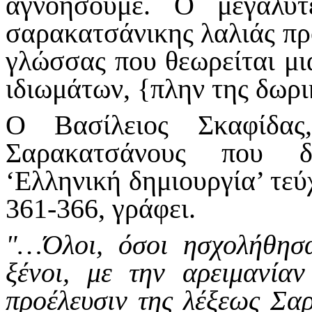
αγνοήσουμε. Ο μεγαλύ
σαρακατσάνικης λαλιάς προ
γλώσσας που θεωρείται μια
ιδιωμάτων, {πλην της δωρι
Ο Βασίλειος Σκαφίδα
Σαρακατσάνους που δη
‘Ελληνική δημιουργία’ τεύχ
361-366, γράφει.
"…Όλοι, όσοι ησχολήθησα
ξένοι, με την αρειμανία
προέλευσιν της λέξεως Σαρ