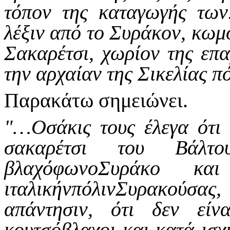
τόπον της καταγωγής των
λέξιν από το Συράκον, κωμό
Σακαρέτσι, χωρίον της επα
την αρχαίαν της Σικελίας 
Παρακάτω σημειώνει.
"…Οσάκις τους έλεγα ότι 
σακαρέτσι του Βάλτ
βλαχόφωνοΣυράκο κ
ιταλικήνπόλινΣυρακούσα
απάντησιν, ότι δεν είν
κουτσόβλαχοι και κατά ισχ