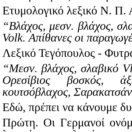
Ετυμολογικό λεξικό Ν. Π. 
“Βλάχος, μεσν. βλάχος, σλα
Volk. Απίθανες οι παραγωγ
Λεξικό Τεγόπουλος - Φυτρ
“Μεσν. βλάχος, σλαβικό Vl
Ορεσίβιος βοσκός, άξ
κουτσόβλαχος, Σαρακατσάν
Εδώ, πρέπει να κάνουμε δυ
Πρώτη. Οι Γερμανοί ονόμ