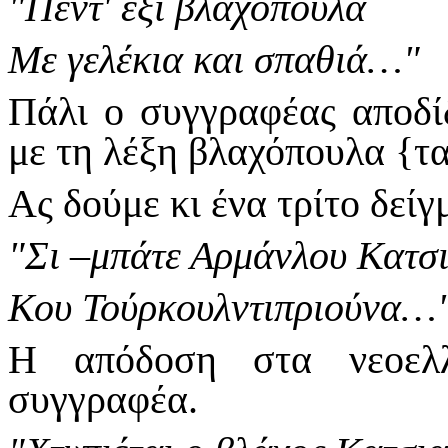
"Πέντ' έξι βλαχόπουλα
Με γελέκια και σπαθιά…"
Πάλι ο συγγραφέας αποδί
με τη λέξη βλαχόπουλα {τα
Ας δούμε κι ένα τρίτο δεί
"Σι –μπάτε Αρμάνλου Κατσι
Κου Τούρκουλντιπριούνα…
Η απόδοση στα νεοελλ
συγγραφέα.