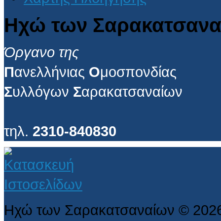
Ηχώ των Σαρακατσανα
Όργανο της
Π
ανελλήνιας
Ο
μοσπονδίας
Σ
υλλόγων
Σ
αρακατσαναίων
τηλ.
2310-840830
Ηχώ των Σαρακατσαναίων
©
202