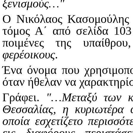
ξενισμούς…"
Ο Νικόλαος Κασομούλης σ
τόμος Α΄ από σελίδα 103 
ποιμένες της υπαίθρο
φερέοικους
.
Ένα όνομα που χρησιμοπο
όταν ήθελαν να χαρακτηρίσ
Γράφει.
"…Μεταξύ των κα
Θεσσαλίας, η κυριωτέρα 
οποία εσχετίζετο περισσότ
εις διαφόρους περιστάσ