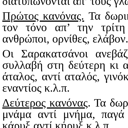
διατυπώνονται απ’ τους γ
Πρώτος κανόνας.
Τα δωρικ
τον τόνο απ’ την τρίτ
ανθρώποι, ορνίθες, ελάβον
Οι Σαρακατσάνοι ανεβά
συλλαβή στη δεύτερη κι α
άταλος, αντί αταλός, γινόκ
εναντίος κ.λ.π.
Δεύτερος κανόνας
. Τα δω
μνάμα αντί μνήμα, παγά 
κάρυξ αντί κήρυξ κ.λ.π.