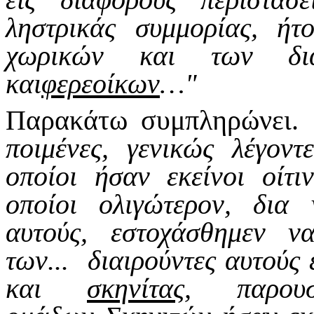
ληστρικάς συμμορίας, ήτ
χωρικών και των δια
και
φερεοίκων
…"
Παρακάτω συμπληρώνει.
ποιμένες, γενικώς λέγον
οποίοι ήσαν εκείνοι οίτι
οποίοι ολιγώτερον, δια
αυτούς, εστοχάσθημεν ν
των... διαιρούντες αυτούς 
και
σκηνίτας,
παρουσι