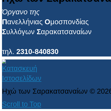
Όργανο της
Π
ανελλήνιας
Ο
μοσπονδίας
Σ
υλλόγων
Σ
αρακατσαναίων
τηλ.
2310-840830
Ηχώ των Σαρακατσαναίων
©
202
Scroll to Top