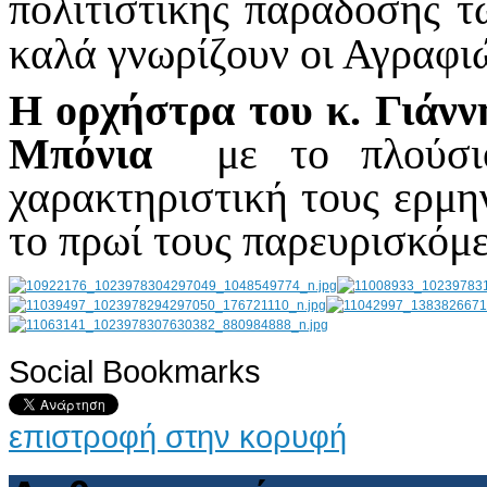
πολιτιστικής παράδοσης 
καλά γνωρίζουν οι Αγραφι
Η ορχήστρα του κ. Γιάν
Μπόνια
με το πλούσιο
χαρακτηριστική τους ερμη
το πρωί τους παρευρισκόμε
Social Bookmarks
AdmirorGallery 4.5.0
, author/s
Vasiljevski
&
Kekeljevic
.
επιστροφή στην κορυφή