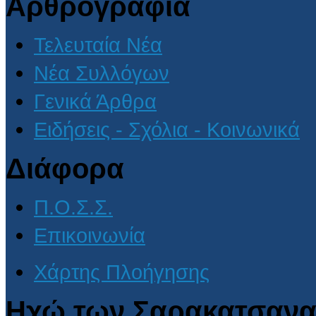
Αρθρογραφία
Τελευταία Νέα
Νέα Συλλόγων
Γενικά Άρθρα
Ειδήσεις - Σχόλια - Κοινωνικά
Διάφορα
Π.Ο.Σ.Σ.
Επικοινωνία
Χάρτης Πλοήγησης
Ηχώ των Σαρακατσανα