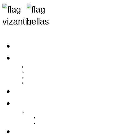
Αρχική
Αρθρογραφία
Τελευταία Νέα
Νέα Συλλόγων
Γενικά Άρθρα
Ειδήσεις - Σχόλια - Κοινωνικά
Ιστορίες Ζωής
Π.Ο.Σ.Σ.
Ιστορία Π.Ο.Σ.Σ.
Ιστορικό Ίδρυσης Π.Ο.Σ.Σ.
Βιογραφικό Π.Ο.Σ.Σ.
Χορηγοί