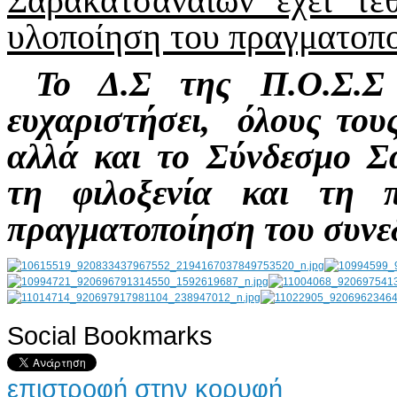
Σαρακατσαναίων έχει τε
υλοποίηση του πραγματοπο
Το Δ.Σ της Π.Ο.Σ.Σ
ευχαριστήσει, όλους του
αλλά και το Σύνδεσμο Σ
τη φιλοξενία και τη 
πραγματοποίηση του συνε
Social Bookmarks
AdmirorGallery 4.5.0
, author/s
Vasiljevski
&
Kekeljevic
.
επιστροφή στην κορυφή