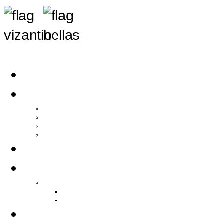
Αρχική
Αρθρογραφία
Τελευταία Νέα
Νέα Συλλόγων
Γενικά Άρθρα
Ειδήσεις - Σχόλια - Κοινωνικά
Ιστορίες Ζωής
Π.Ο.Σ.Σ.
Ιστορία Π.Ο.Σ.Σ.
Ιστορικό Ίδρυσης Π.Ο.Σ.Σ.
Βιογραφικό Π.Ο.Σ.Σ.
Χορηγοί