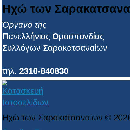
Ηχώ των Σαρακατσανα
Όργανο της
Π
ανελλήνιας
Ο
μοσπονδίας
Σ
υλλόγων
Σ
αρακατσαναίων
τηλ.
2310-840830
Ηχώ των Σαρακατσαναίων
©
202