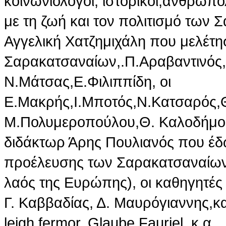
κοινωνιολόγοι, ιστορικοί,ανθρωπ
με τη ζωή και τον πολιτισμό των
Αγγελική Χατζημιχάλη που μελέτησ
Σαρακατσαναίων,.Π.Αραβαντινός,
Ν.Μάτσας,Ε.Φιλιππίδη, οι
Ε.Μακρής,Ι.Μποτός,Ν.Κατσαρός,Θ
Μ.Πολυμεροπούλου,Θ. Καλοδήμος
διδάκτωρ Άρης Πουλιανός που έδ
προέλευσης των Σαρακατσαναίων(
λαός της Ευρώπης), οι καθηγητές
Γ. Καββαδίας, Δ. Μαυρόγιαννης,κα
leigh fermor, Glaube Fauriel. κ.α.