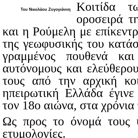
Κοιτίδα τ
Του Νικολάου Ζυγογιάννη
οροσειρά τη
και η Ρούμελη με επίκεν
της γεωφυσικής του κατάσ
γραμμένος πουθενά και
αυτόνομους και ελεύθερο
τους από την αρχική κο
ηπειρωτική Ελλάδα έγινε
τον 18ο αιώνα, στα χρόνια
Ως προς το όνομά τους 
ετυμολογίες.