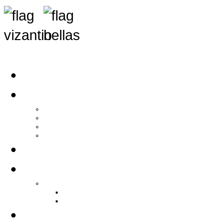
Αρχική
Αρθρογραφία
Τελευταία Νέα
Νέα Συλλόγων
Γενικά Άρθρα
Ειδήσεις - Σχόλια - Κοινωνικά
Ιστορίες Ζωής
Π.Ο.Σ.Σ.
Ιστορία Π.Ο.Σ.Σ.
Ιστορικό Ίδρυσης Π.Ο.Σ.Σ.
Βιογραφικό Π.Ο.Σ.Σ.
Χορηγοί