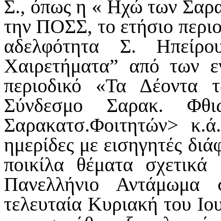
Σ., όπως η « Ηχώ των Σαρ
την ΠΟΣΣ, το ετήσιο περι
αδελφότητα Σ. Ηπείρο
Χαιρετήματα” από των ε
περιοδικό «Τα Δέοντα 
Σύνδεσμο Σαρακ. Φθι
Σαρακατσ.Φοιτητών> κ.ά
ημερίδες με εισηγητές διά
ποικίλα θέματα σχετικά
Πανελλήνιο Αντάμωμα 
τελευταία Κυριακή του Ιου