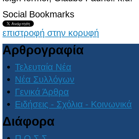
Social Bookmarks
επιστροφή στην κορυφή
Αρθρογραφία
Τελευταία Νέα
Νέα Συλλόγων
Γενικά Άρθρα
Ειδήσεις - Σχόλια - Κοινωνικά
Διάφορα
Π.Ο.Σ.Σ.