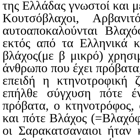
της Ελλάδας γνωστοί και μ
Κουτσόβλαχοι, Αρβανιτ
αυτοαποκαλούνται Βλαχό
εκτός από τα Ελληνικά κ
βλάχος(με β μικρό) χρησι
άνθρωπο που έχει πρόβατα,
επειδή η κτηνοτροφική ζ
επήλθε σύγχυση πότε έ
πρόβατα, ο κτηνοτρόφος, 
και πότε Βλάχος (=Βλαχόφ
οι Σαρακατσαναιοι ήταν 