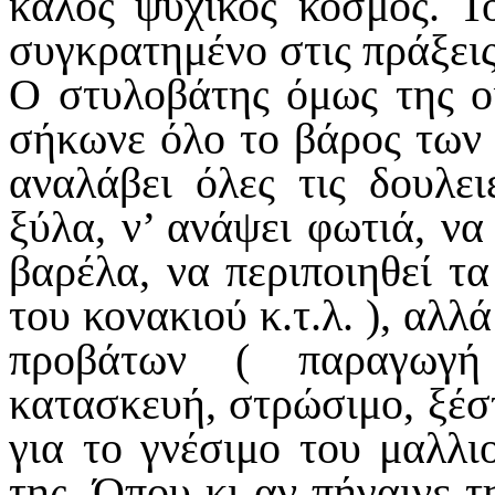
καλός ψυχικός κόσμος. Τ
συγκρατημένο στις πράξεις,
Ο στυλοβάτης όμως της οι
σήκωνε όλο το βάρος των 
αναλάβει όλες τις δουλει
ξύλα, ν’ ανάψει φωτιά, να
βαρέλα, να περιποιηθεί τα
του κονακιού κ.τ.λ. ), αλλ
προβάτων ( παραγωγή 
κατασκευή, στρώσιμο, ξέστ
για το γνέσιμο του μαλλι
της. Όπου κι αν πήγαινε τη