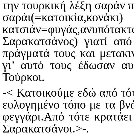
την τουρκική λέξη σαράν 
σαράι(=κατοικία,κονάκ
κατσιάν=φυγάς,ανυπότ
Σαρακατσάνος) γιατί απ
πράγματά τους και μετακι
γι’ αυτό τους έδωσαν αυ
Τούρκοι.
-< Κατοικούμε εδώ από τότ
ευλογημένο τόπο με τα βνά
φεγγάρι.Από τότε κρατάει 
Σαρακατσάνοι.>-.