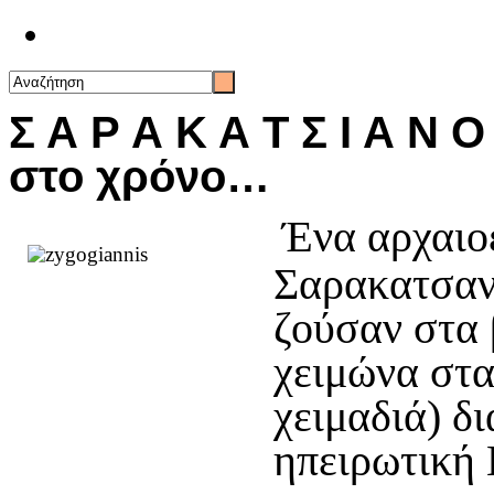
Επικοινωνία
Σ Α Ρ Α Κ Α Τ Σ Ι Α Ν Ο
στο χρόνο…
Ένα αρχαιοε
Σαρακατσαν
ζούσαν στα 
χειμώνα στα
χειμαδιά) δ
ηπειρωτική 