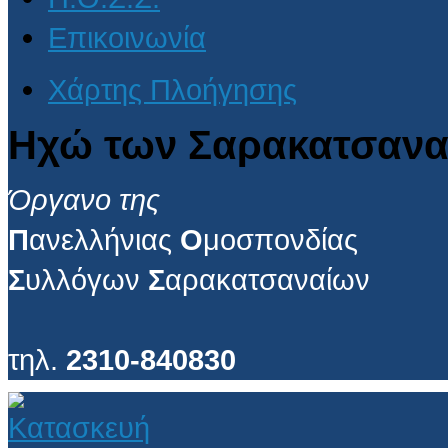
Επικοινωνία
Χάρτης Πλοήγησης
Ηχώ των Σαρακατσανα
Όργανο της
Π
ανελλήνιας
Ο
μοσπονδίας
Σ
υλλόγων
Σ
αρακατσαναίων
τηλ.
2310-840830