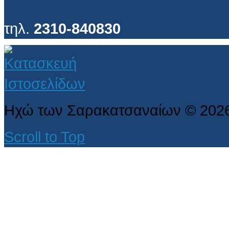
τηλ.
2310-840830
Ηχώ των Σαρακατσαναίων
©
202
Scroll to Top