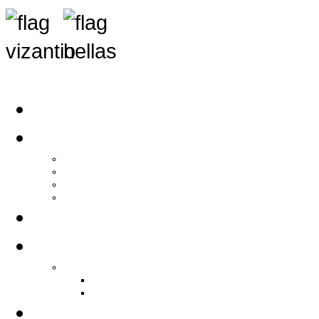
Αρχική
Αρθρογραφία
Τελευταία Νέα
Νέα Συλλόγων
Γενικά Άρθρα
Ειδήσεις - Σχόλια - Κοινωνικά
Ιστορίες Ζωής
Π.Ο.Σ.Σ.
Ιστορία Π.Ο.Σ.Σ.
Ιστορικό Ίδρυσης Π.Ο.Σ.Σ.
Βιογραφικό Π.Ο.Σ.Σ.
Χορηγοί