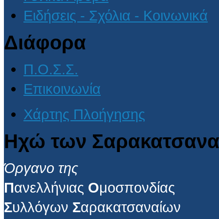
Ειδήσεις - Σχόλια - Κοινωνικά
Διάφορα
Π.Ο.Σ.Σ.
Επικοινωνία
Χάρτης Πλοήγησης
Ηχώ των Σαρακατσανα
Όργανο της
Π
ανελλήνιας
Ο
μοσπονδίας
Σ
υλλόγων
Σ
αρακατσαναίων