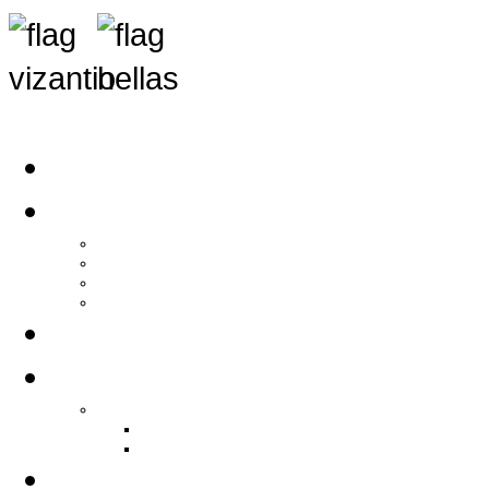
Αρχική
Αρθρογραφία
Τελευταία Νέα
Νέα Συλλόγων
Γενικά Άρθρα
Ειδήσεις - Σχόλια - Κοινωνικά
Ιστορίες Ζωής
Π.Ο.Σ.Σ.
Ιστορία Π.Ο.Σ.Σ.
Ιστορικό Ίδρυσης Π.Ο.Σ.Σ.
Βιογραφικό Π.Ο.Σ.Σ.
Χορηγοί