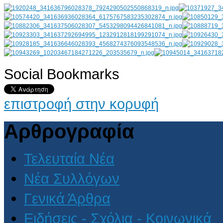
Social Bookmarks
AdmirorGallery 4.5.0
, author/s
Vasiljevski
&
Kekeljevic
.
επιστροφή στην κορυφή
Αρθρογραφία
Τελευταία Νέα
Νέα Συλλόγων
Γενικά Άρθρα
Ειδήσεις - Σχόλια - Κοινωνικά