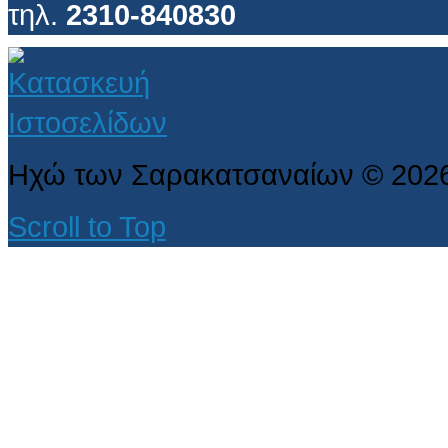
τηλ.
2310-840830
Ηχώ των Σαρακατσαναίων
©
202
Scroll to Top