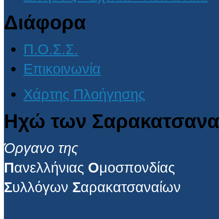
Διάφορα
Π.Ο.Σ.Σ.
Επικοινωνία
Χάρτης Πλοήγησης
Ηχώ των Σαρακατσανα
Όργανο της
Π
ανελλήνιας
Ο
μοσπονδίας
Σ
υλλόγων
Σ
αρακατσαναίων