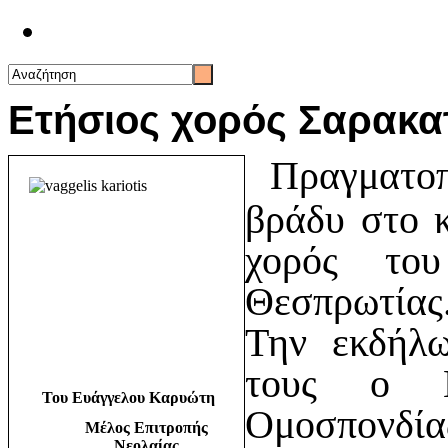
Επικοινωνία
Ετήσιος χορός Σαρακ
Πραγματοπ
βράδυ στο 
χορός του
Θεσπρωτίας
Την εκδήλω
τους ο Π
Του Ευάγγελου Καρυώτη
Ομοσπον
Μέλος Επιτροπής
Νεολαίας