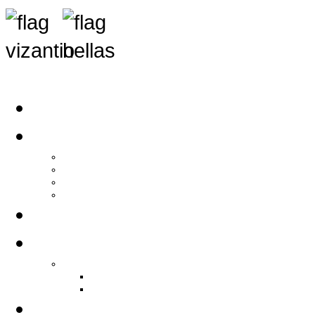
Αρχική
Αρθρογραφία
Τελευταία Νέα
Νέα Συλλόγων
Γενικά Άρθρα
Ειδήσεις - Σχόλια - Κοινωνικά
Ιστορίες Ζωής
Π.Ο.Σ.Σ.
Ιστορία Π.Ο.Σ.Σ.
Ιστορικό Ίδρυσης Π.Ο.Σ.Σ.
Βιογραφικό Π.Ο.Σ.Σ.
Χορηγοί