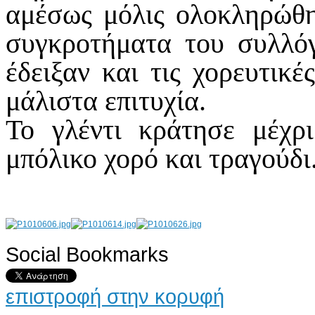
αμέσως μόλις ολοκληρώθη
συγκροτήματα του συλλό
έδειξαν και τις χορευτικέ
μάλιστα επιτυχία.
Το γλέντι κράτησε μέχρ
μπόλικο χορό και τραγούδι
Social Bookmarks
AdmirorGallery 4.5.0
, author/s
Vasiljevski
&
Kekeljevic
.
επιστροφή στην κορυφή