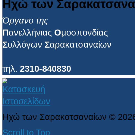
Ηχώ των Σαρακατσανα
Όργανο της
Π
ανελλήνιας
Ο
μοσπονδίας
Σ
υλλόγων
Σ
αρακατσαναίων
τηλ.
2310-840830
Ηχώ των Σαρακατσαναίων
©
202
Scroll to Top