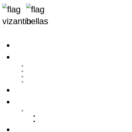
Αρχική
Αρθρογραφία
Τελευταία Νέα
Νέα Συλλόγων
Γενικά Άρθρα
Ειδήσεις - Σχόλια - Κοινωνικά
Ιστορίες Ζωής
Π.Ο.Σ.Σ.
Ιστορία Π.Ο.Σ.Σ.
Ιστορικό Ίδρυσης Π.Ο.Σ.Σ.
Βιογραφικό Π.Ο.Σ.Σ.
Χορηγοί