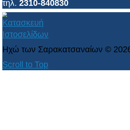
τηλ.
2310-840830
Ηχώ των Σαρακατσαναίων
©
202
Scroll to Top