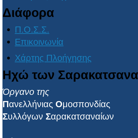
Διάφορα
Π.Ο.Σ.Σ.
Επικοινωνία
Χάρτης Πλοήγησης
Ηχώ των Σαρακατσανα
Όργανο της
Π
ανελλήνιας
Ο
μοσπονδίας
Σ
υλλόγων
Σ
αρακατσαναίων