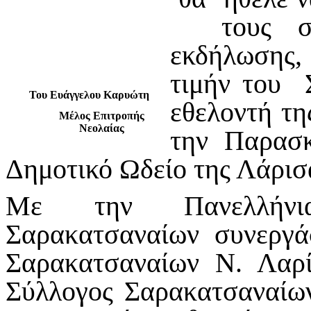
τους συντ
εκδήλωσης,
τιμήν του 
Του Ευάγγελου Καρυώτη
εθελοντή τ
Μέλος Επιτροπής
Νεολαίας
την Παρασ
Δημοτικό Ωδείο της Λάρισα
Με την Πανελλήνι
Σαρακατσαναίων συνεργ
Σαρακατσαναίων Ν. Λα
Σύλλογος Σαρακατσαναίων